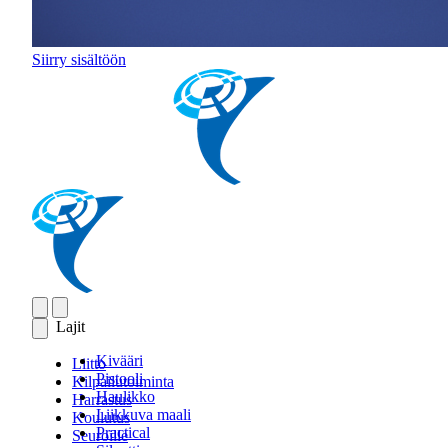
Siirry sisältöön
Lajit
Kivääri
Liitto
Pistooli
Kilpailutoiminta
Haulikko
Harrastus
Liikkuva maali
Koulutus
Practical
Seuroille