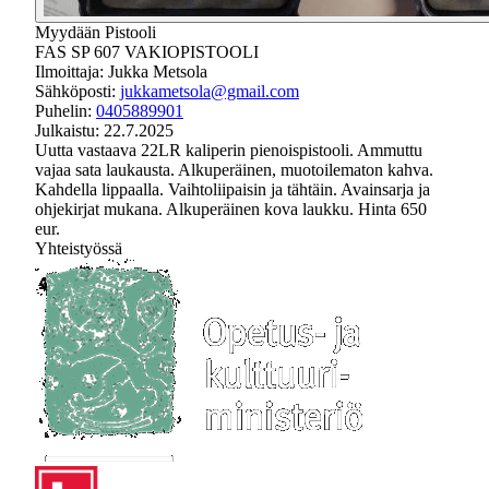
Myydään
Pistooli
FAS SP 607 VAKIOPISTOOLI
Ilmoittaja:
Jukka Metsola
Sähköposti:
jukkametsola@gmail.com
Puhelin:
0405889901
Julkaistu:
22.7.2025
Uutta vastaava 22LR kaliperin pienoispistooli. Ammuttu
vajaa sata laukausta. Alkuperäinen, muotoilematon kahva.
Kahdella lippaalla. Vaihtoliipaisin ja tähtäin. Avainsarja ja
ohjekirjat mukana. Alkuperäinen kova laukku. Hinta 650
eur.
Yhteistyössä