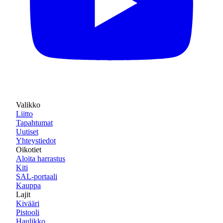
Valikko
Liitto
Tapahtumat
Uutiset
Yhteystiedot
Oikotiet
Aloita harrastus
Kiti
SAL-portaali
Kauppa
Lajit
Kivääri
Pistooli
Haulikko