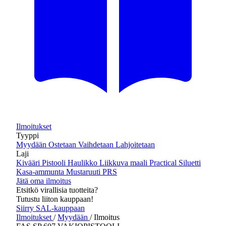
Ilmoitukset
Tyyppi
Myydään
Ostetaan
Vaihdetaan
Lahjoitetaan
Laji
Kivääri
Pistooli
Haulikko
Liikkuva maali
Practical
Siluetti
Kasa-ammunta
Mustaruuti
PRS
Jätä oma ilmoitus
Etsitkö virallisia tuotteita?
Tutustu liiton kauppaan!
Siirry SAL-kauppaan
Ilmoitukset
/
Myydään
/
Ilmoitus