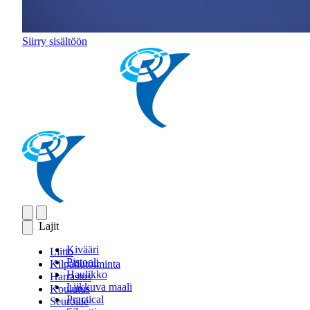
Siirry sisältöön
Lajit
Kivääri
Liitto
Pistooli
Kilpailutoiminta
Haulikko
Harrastus
Liikkuva maali
Koulutus
Practical
Seuroille