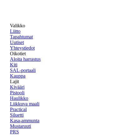
Valikko
Liitto
Tapahtumat
Uutiset
Yhteystiedot
Oikotiet
Aloita harrastus
Kiti
SAL-portaali
Kauppa
Lajit
Kivääri
Pistooli
Haulikko
Liikkuva maali
Practical
Siluetti
Kasa-ammunta
Mustaruuti
PRS