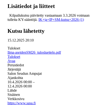
Lisätiedot ja liitteet
Kilpailukutsu päivitetty vastaamaan 3.3.2026 voimaan
tulleita KY-sääntöjä.
IK+ja+IP+SM-kutsu+2026 (1)
Kutsu lähetetty
15.12.2025 20:10
Tulokset
Ilma-aseidenSM26_tulosluettelo.pdf
Tulokset
Avaa
Perustiedot
Järjestäjä
Salon Seudun Ampujat
Ajankohta
10.4.2026 00:00
–
12.4.2026 00:00
Lähde
Sisäinen
Verkkosivu
https://www.sasa.fi