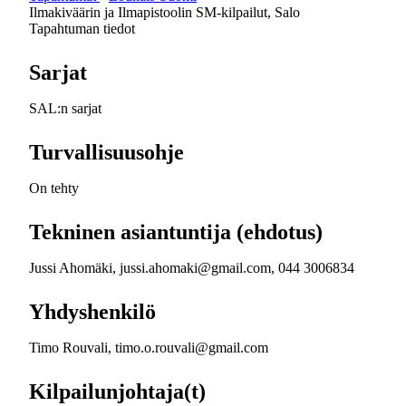
Ilmakiväärin ja Ilmapistoolin SM-kilpailut, Salo
Tapahtuman tiedot
Sarjat
SAL:n sarjat
Turvallisuusohje
On tehty
Tekninen asiantuntija (ehdotus)
Jussi Ahomäki, jussi.ahomaki@gmail.com, 044 3006834
Yhdyshenkilö
Timo Rouvali, timo.o.rouvali@gmail.com
Kilpailunjohtaja(t)