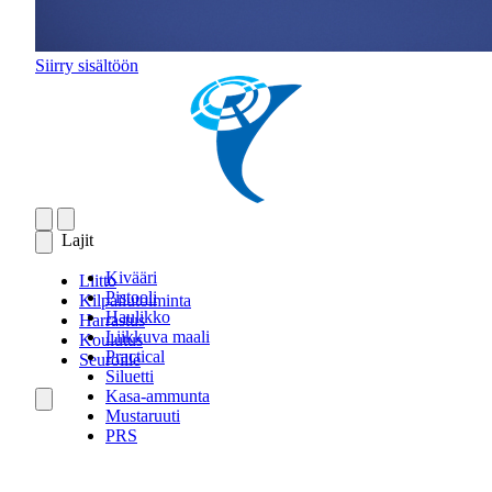
Siirry sisältöön
Lajit
Kivääri
Liitto
Pistooli
Kilpailutoiminta
Haulikko
Harrastus
Liikkuva maali
Koulutus
Practical
Seuroille
Siluetti
Kasa-ammunta
Mustaruuti
PRS