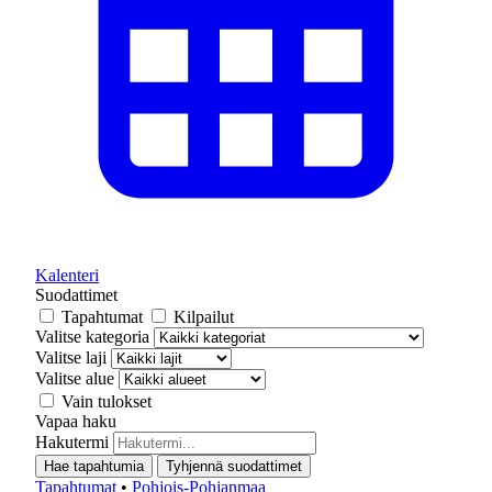
Kalenteri
Suodattimet
Tapahtumat
Kilpailut
Valitse kategoria
Valitse laji
Valitse alue
Vain tulokset
Vapaa haku
Hakutermi
Hae tapahtumia
Tyhjennä suodattimet
Tapahtumat
•
Pohjois-Pohjanmaa