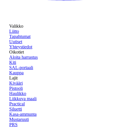
Valikko
Liitto
Tapahtumat
Uutiset
Yhteystiedot
Oikotiet
Aloita harrastus
Kiti
SAL-portaali
Kauppa
Lajit
Kivääri
Pistooli
Haulikko
Liikkuva maali
Practical
Siluetti
Kasa-ammunta
Mustaruuti
PRS