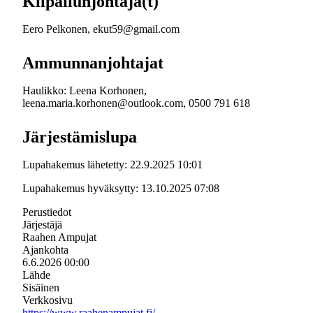
Kilpailunjohtaja(t)
Eero Pelkonen, ekut59@gmail.com
Ammunnanjohtajat
Haulikko: Leena Korhonen,
leena.maria.korhonen@outlook.com, 0500 791 618
Järjestämislupa
Lupahakemus lähetetty: 22.9.2025 10:01
Lupahakemus hyväksytty: 13.10.2025 07:08
Perustiedot
Järjestäjä
Raahen Ampujat
Ajankohta
6.6.2026 00:00
Lähde
Sisäinen
Verkkosivu
https://www.raahenampujat.fi/