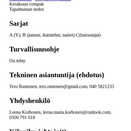
Kesäkuun compak
Tapahtuman tiedot
Sarjat
A (Y), B (junnut, ikämiehet, naiset) C(harrastajat)
Turvallisuusohje
On tehty
Tekninen asiantuntija (ehdotus)
Tero Rantonen, tero.rantonen@gmail.com, 040 5821233
Yhdyshenkilö
Leena Korhonen, leena.maria.korhonen@outlook.com,
0500 791 618