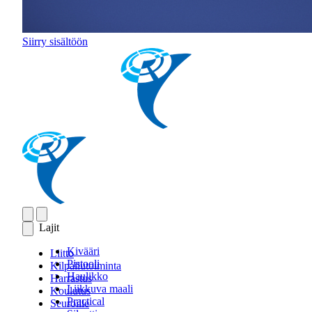
Siirry sisältöön
Lajit
Kivääri
Liitto
Pistooli
Kilpailutoiminta
Haulikko
Harrastus
Liikkuva maali
Koulutus
Practical
Seuroille