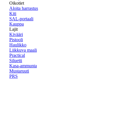
Oikotiet
Aloita harrastus
Kiti
SAL-portaali
Kauppa
Lajit
Kivääri
Pistooli
Haulikko
Liikkuva maali
Practical
Siluetti
Kasa-ammunta
Mustaruuti
PRS