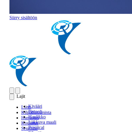
Siirry sisältöön
Lajit
Kivääri
Liitto
Pistooli
Kilpailutoiminta
Haulikko
Harrastus
Liikkuva maali
Koulutus
Practical
Seuroille