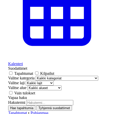
Kalenteri
Suodattimet
Tapahtumat
Kilpailut
Valitse kategoria
Valitse laji
Valitse alue
Vain tulokset
Vapaa haku
Hakutermi
Hae tapahtumia
Tyhjennä suodattimet
Tapahtumat
•
Pohjanmaa