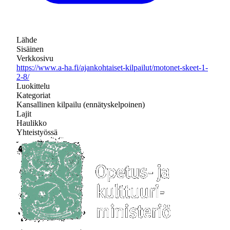
Lähde
Sisäinen
Verkkosivu
https://www.a-ha.fi/ajankohtaiset-kilpailut/motonet-skeet-1-
2-8/
Luokittelu
Kategoriat
Kansallinen kilpailu (ennätyskelpoinen)
Lajit
Haulikko
Yhteistyössä