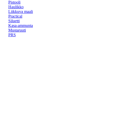
Pistooli
Haulikko
Liikkuva maali
Practical
Siluetti
Kasa-ammunta
Mustaruuti
PRS