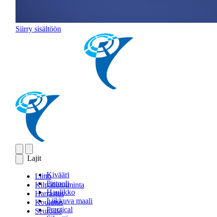
Siirry sisältöön
Lajit
Kivääri
Liitto
Pistooli
Kilpailutoiminta
Haulikko
Harrastus
Liikkuva maali
Koulutus
Practical
Seuroille