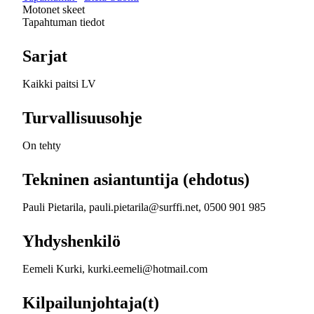
Motonet skeet
Tapahtuman tiedot
Sarjat
Kaikki paitsi LV
Turvallisuusohje
On tehty
Tekninen asiantuntija (ehdotus)
Pauli Pietarila, pauli.pietarila@surffi.net, 0500 901 985
Yhdyshenkilö
Eemeli Kurki, kurki.eemeli@hotmail.com
Kilpailunjohtaja(t)