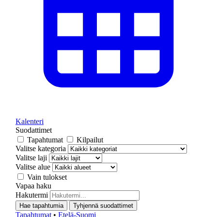
Kalenteri
Suodattimet
Tapahtumat
Kilpailut
Valitse kategoria
Valitse laji
Valitse alue
Vain tulokset
Vapaa haku
Hakutermi
Hae tapahtumia
Tyhjennä suodattimet
Tapahtumat
•
Etelä-Suomi