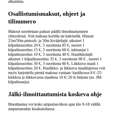
alkamista.
Osallistumismaksut, ohjeet ja
tilinumero
Maksut suoritetaan paikan päällä ilmoittautumisen
yhteydessä. Voit maksaa kortilla tai käteisellä. Hinnat:
25m/50m pistooli- ja 50m kiväärilajit: aikuiset 1
kilpailusuoritus 20 €, 5 suoritusta 85 €, nuoret 1
kilpailusuoritus 15 €, 5 suoritusta 60 €, tukisarjat 1
kilpailusuoritus 10 €, 5 suoritusta 40 €. Haulikkolajit:
aikuiset 1 kilpailusuoritus 35 €, 3 suoritusta 90 € , nuoret 1
kilpailusuoritus 30 €, 3 suoritusta 80 €. Liikkuva maali 1
kilpailusuoritus 20 €. Haulikko- ja liikkuva maalilajeissa voit
myös harjoitella pientä maksua vastaan: haulikossa 8 € /25
kiekkoa ja liikkuvassa maalissa 10 €/ 20 ls hidasta (ns. JM-
kilpailusarja).
Jälki-ilmoittautumista koskeva ohje
Ilmoittautua voi koko ampumaviikon ajan klo 9-18 välillä
ampumaradan kisakansliassa.