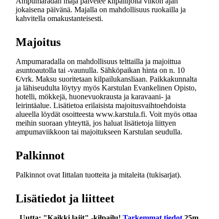
Ampumaradan maja palvelee kilpailijoita viikon ajan
jokaisena päivänä. Majalla on mahdollisuus ruokailla ja
kahvitella omakustanteisesti.
Majoitus
Ampumaradalla on mahdollisuus telttailla ja majoittua
asuntoautolla tai -vaunulla. Sähköpaikan hinta on n. 10
€/vrk. Maksu suoritetaan kilpailukansliaan. Paikkakunnalta
ja lähiseudulta löytyy myös Karstulan Evankelinen Opisto,
hotelli, mökkejä, huonevuokrausta ja karavaani- ja
leirintäalue. Lisätietoa erilaisista majoitusvaihtoehdoista
alueella löydät osoitteesta www.karstula.fi. Voit myös ottaa
meihin suoraan yhteyttä, jos haluat lisätietoja liittyen
ampumaviikkoon tai majoitukseen Karstulan seudulla.
Palkinnot
Palkinnot ovat Iittalan tuotteita ja mitaleita (tukisarjat).
Lisätiedot ja liitteet
Uutta: "Kaikki lajit" -kilpailu!
Tarkemmat tiedot
25m