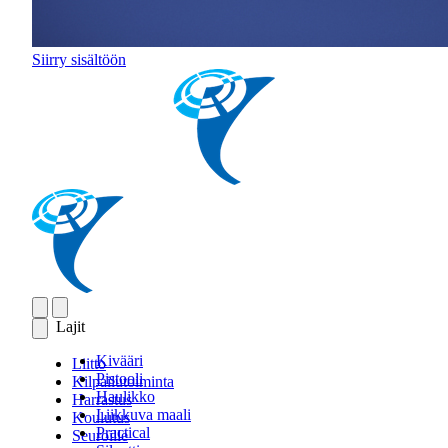
Siirry sisältöön
Lajit
Kivääri
Liitto
Pistooli
Kilpailutoiminta
Haulikko
Harrastus
Liikkuva maali
Koulutus
Practical
Seuroille