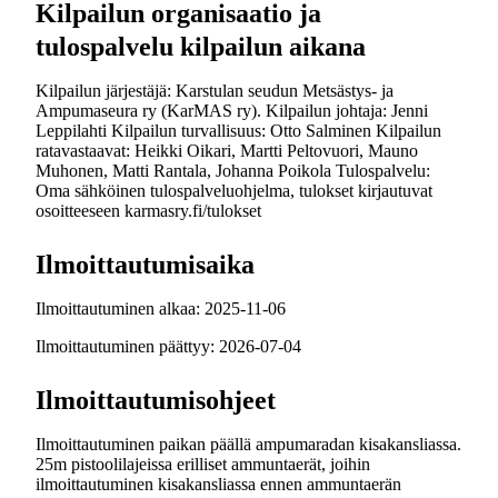
Kilpailun organisaatio ja
tulospalvelu kilpailun aikana
Kilpailun järjestäjä: Karstulan seudun Metsästys- ja
Ampumaseura ry (KarMAS ry). Kilpailun johtaja: Jenni
Leppilahti Kilpailun turvallisuus: Otto Salminen Kilpailun
ratavastaavat: Heikki Oikari, Martti Peltovuori, Mauno
Muhonen, Matti Rantala, Johanna Poikola Tulospalvelu:
Oma sähköinen tulospalveluohjelma, tulokset kirjautuvat
osoitteeseen karmasry.fi/tulokset
Ilmoittautumisaika
Ilmoittautuminen alkaa: 2025-11-06
Ilmoittautuminen päättyy: 2026-07-04
Ilmoittautumisohjeet
Ilmoittautuminen paikan päällä ampumaradan kisakansliassa.
25m pistoolilajeissa erilliset ammuntaerät, joihin
ilmoittautuminen kisakansliassa ennen ammuntaerän