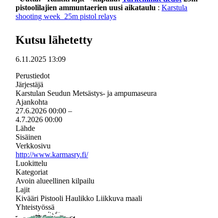
pistoolilajien ammuntaerien uusi aikataulu
:
Karstula
shooting week_25m pistol relays
Kutsu lähetetty
6.11.2025 13:09
Perustiedot
Järjestäjä
Karstulan Seudun Metsästys- ja ampumaseura
Ajankohta
27.6.2026 00:00
–
4.7.2026 00:00
Lähde
Sisäinen
Verkkosivu
http://www.karmasry.fi/
Luokittelu
Kategoriat
Avoin alueellinen kilpailu
Lajit
Kivääri
Pistooli
Haulikko
Liikkuva maali
Yhteistyössä