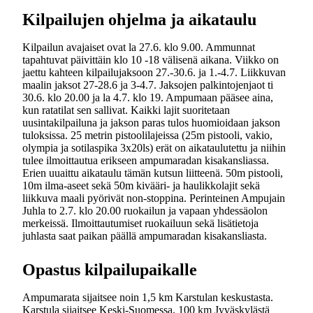
Kilpailujen ohjelma ja aikataulu
Kilpailun avajaiset ovat la 27.6. klo 9.00. Ammunnat
tapahtuvat päivittäin klo 10 -18 välisenä aikana. Viikko on
jaettu kahteen kilpailujaksoon 27.-30.6. ja 1.-4.7. Liikkuvan
maalin jaksot 27-28.6 ja 3-4.7. Jaksojen palkintojenjaot ti
30.6. klo 20.00 ja la 4.7. klo 19. Ampumaan pääsee aina,
kun ratatilat sen sallivat. Kaikki lajit suoritetaan
uusintakilpailuna ja jakson paras tulos huomioidaan jakson
tuloksissa. 25 metrin pistoolilajeissa (25m pistooli, vakio,
olympia ja sotilaspika 3x20ls) erät on aikataulutettu ja niihin
tulee ilmoittautua erikseen ampumaradan kisakansliassa.
Erien uuaittu aikataulu tämän kutsun liitteenä. 50m pistooli,
10m ilma-aseet sekä 50m kivääri- ja haulikkolajit sekä
liikkuva maali pyörivät non-stoppina. Perinteinen Ampujain
Juhla to 2.7. klo 20.00 ruokailun ja vapaan yhdessäolon
merkeissä. Ilmoittautumiset ruokailuun sekä lisätietoja
juhlasta saat paikan päällä ampumaradan kisakansliasta.
Opastus kilpailupaikalle
Ampumarata sijaitsee noin 1,5 km Karstulan keskustasta.
Karstula sijaitsee Keski-Suomessa, 100 km Jyväskylästä