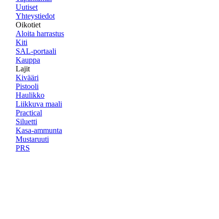
Uutiset
Yhteystiedot
Oikotiet
Aloita harrastus
Kiti
SAL-portaali
Kauppa
Lajit
Kivääri
Pistooli
Haulikko
Liikkuva maali
Practical
Siluetti
Kasa-ammunta
Mustaruuti
PRS