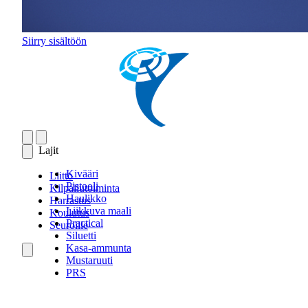
Siirry sisältöön
Lajit
Kivääri
Liitto
Pistooli
Kilpailutoiminta
Haulikko
Harrastus
Liikkuva maali
Koulutus
Practical
Seuroille
Siluetti
Kasa-ammunta
Mustaruuti
PRS