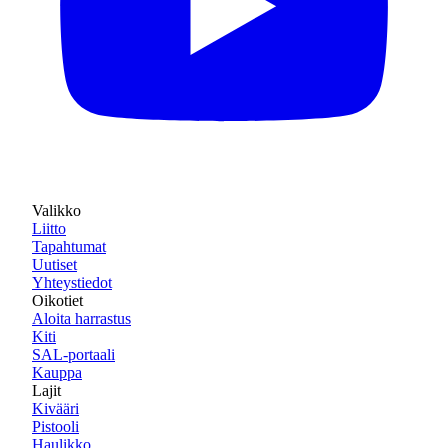
Valikko
Liitto
Tapahtumat
Uutiset
Yhteystiedot
Oikotiet
Aloita harrastus
Kiti
SAL-portaali
Kauppa
Lajit
Kivääri
Pistooli
Haulikko