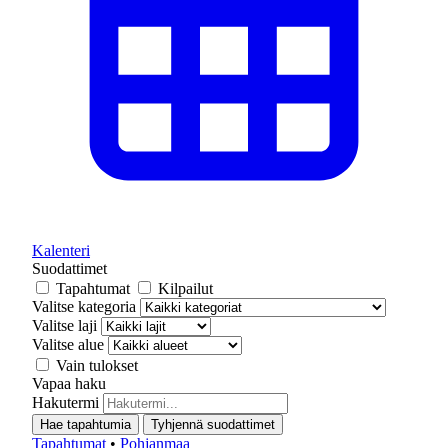
Kalenteri
Suodattimet
Tapahtumat
Kilpailut
Valitse kategoria
Valitse laji
Valitse alue
Vain tulokset
Vapaa haku
Hakutermi
Hae tapahtumia
Tyhjennä suodattimet
Tapahtumat
•
Pohjanmaa