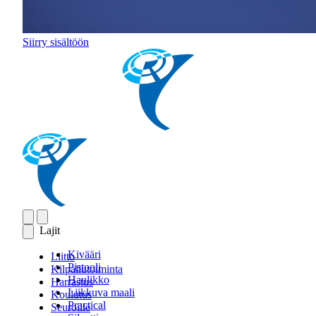
Siirry sisältöön
Lajit
Kivääri
Liitto
Pistooli
Kilpailutoiminta
Haulikko
Harrastus
Liikkuva maali
Koulutus
Practical
Seuroille