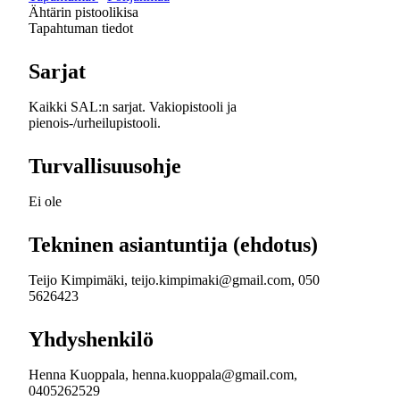
Ähtärin pistoolikisa
Tapahtuman tiedot
Sarjat
Kaikki SAL:n sarjat. Vakiopistooli ja
pienois-/urheilupistooli.
Turvallisuusohje
Ei ole
Tekninen asiantuntija (ehdotus)
Teijo Kimpimäki, teijo.kimpimaki@gmail.com, 050
5626423
Yhdyshenkilö
Henna Kuoppala, henna.kuoppala@gmail.com,
0405262529