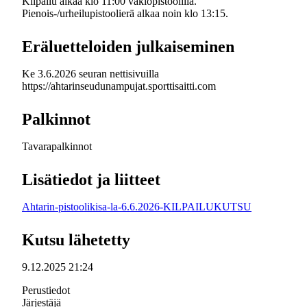
Kilpailu alkaa klo 11:00 vakiopistoolilla.
Pienois-/urheilupistoolierä alkaa noin klo 13:15.
Eräluetteloiden julkaiseminen
Ke 3.6.2026 seuran nettisivuilla
https://ahtarinseudunampujat.sporttisaitti.com
Palkinnot
Tavarapalkinnot
Lisätiedot ja liitteet
Ahtarin-pistoolikisa-la-6.6.2026-KILPAILUKUTSU
Kutsu lähetetty
9.12.2025 21:24
Perustiedot
Järjestäjä