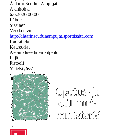
Ähtärin Seudun Ampujat
Ajankohta
6.6.2026 00:00
Lähde
Sisäinen
Verkkosivu
http://ahtarinseudunampujat.sporttisaitti.com
Luokittelu
Kategoriat
Avoin alueellinen kilpailu
Lajit
Pistooli
Yhteistyössä