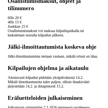
Osallistumismaksut, ohjeet ja
tilinumero
60ls 20 €
40ls 15 €
Joukkue 25 €
Osallistumismaksut voi maksaa kilpailupaikalla tai
laskutetaan seuralta kilpailun jälkeen.
Jälki-ilmoittautumista koskeva ohje
Jälki-ilmoittautumisia otetaan vastaan, mikäli erissä on tilaa.
Kilpailujen ohjelma ja aikataulu
Alustavasti kilpailut pidetään yksipäiväisenä 14.2.
Mikäli ilmoittautuneita tulee paljon, silloin ilmakivääri
järjestetään 14.2. ja ilmapistooli 15.2.
Eräluetteloiden julkaiseminen
Julkaistaan viimeistään 7.2.2026 mennessä osoitteessa