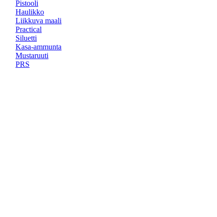
Pistooli
Haulikko
Liikkuva maali
Practical
Siluetti
Kasa-ammunta
Mustaruuti
PRS