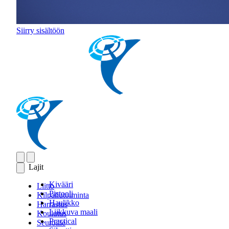
Siirry sisältöön
Lajit
Kivääri
Liitto
Pistooli
Kilpailutoiminta
Haulikko
Harrastus
Liikkuva maali
Koulutus
Practical
Seuroille