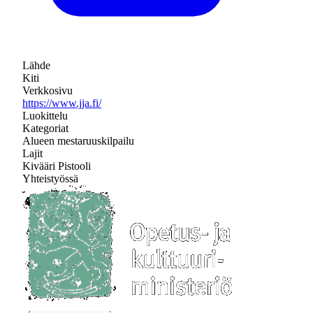
Lähde
Kiti
Verkkosivu
https://www.jja.fi/
Luokittelu
Kategoriat
Alueen mestaruuskilpailu
Lajit
Kivääri
Pistooli
Yhteistyössä