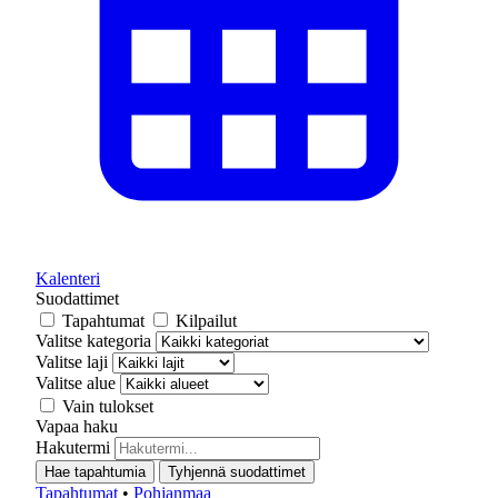
Kalenteri
Suodattimet
Tapahtumat
Kilpailut
Valitse kategoria
Valitse laji
Valitse alue
Vain tulokset
Vapaa haku
Hakutermi
Hae tapahtumia
Tyhjennä suodattimet
Tapahtumat
•
Pohjanmaa