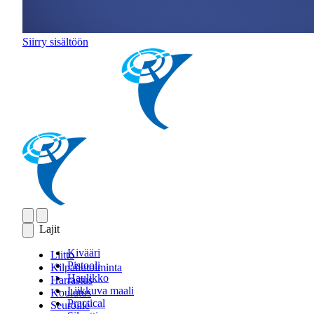
Siirry sisältöön
Lajit
Kivääri
Liitto
Pistooli
Kilpailutoiminta
Haulikko
Harrastus
Liikkuva maali
Koulutus
Practical
Seuroille