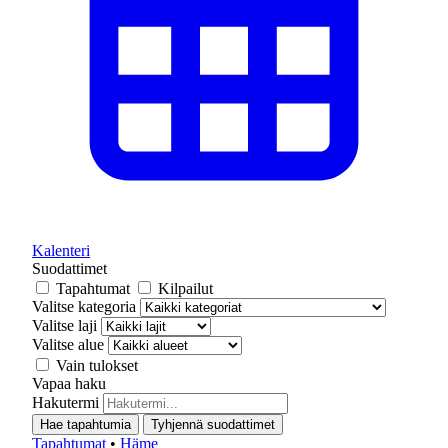
Kalenteri
Suodattimet
Tapahtumat
Kilpailut
Valitse kategoria
Valitse laji
Valitse alue
Vain tulokset
Vapaa haku
Hakutermi
Hae tapahtumia
Tyhjennä suodattimet
Tapahtumat
•
Häme