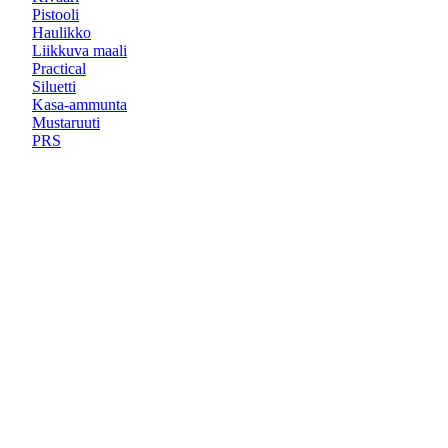
Pistooli
Haulikko
Liikkuva maali
Practical
Siluetti
Kasa-ammunta
Mustaruuti
PRS