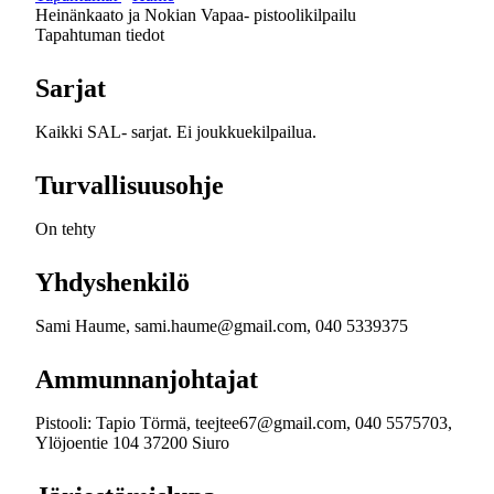
Heinänkaato ja Nokian Vapaa- pistoolikilpailu
Tapahtuman tiedot
Sarjat
Kaikki SAL- sarjat. Ei joukkuekilpailua.
Turvallisuusohje
On tehty
Yhdyshenkilö
Sami Haume, sami.haume@gmail.com, 040 5339375
Ammunnanjohtajat
Pistooli: Tapio Törmä, teejtee67@gmail.com, 040 5575703,
Ylöjoentie 104 37200 Siuro