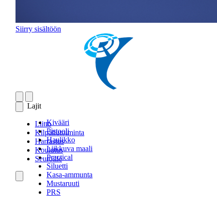
Siirry sisältöön
Lajit
Kivääri
Liitto
Pistooli
Kilpailutoiminta
Haulikko
Harrastus
Liikkuva maali
Koulutus
Practical
Seuroille
Siluetti
Kasa-ammunta
Mustaruuti
PRS