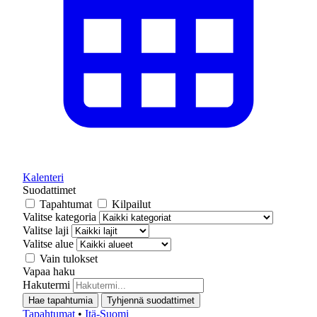
Kalenteri
Suodattimet
Tapahtumat
Kilpailut
Valitse kategoria
Valitse laji
Valitse alue
Vain tulokset
Vapaa haku
Hakutermi
Hae tapahtumia
Tyhjennä suodattimet
Tapahtumat
•
Itä-Suomi