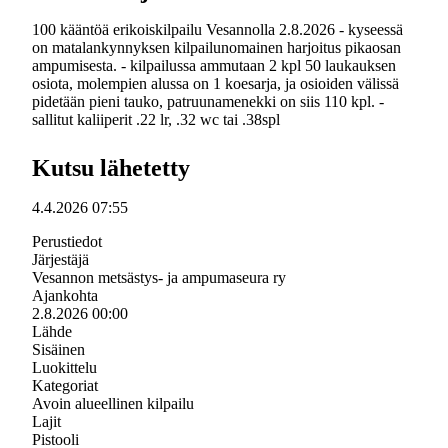
100 kääntöä erikoiskilpailu Vesannolla 2.8.2026 - kyseessä
on matalankynnyksen kilpailunomainen harjoitus pikaosan
ampumisesta. - kilpailussa ammutaan 2 kpl 50 laukauksen
osiota, molempien alussa on 1 koesarja, ja osioiden välissä
pidetään pieni tauko, patruunamenekki on siis 110 kpl. -
sallitut kaliiperit .22 lr, .32 wc tai .38spl
Kutsu lähetetty
4.4.2026 07:55
Perustiedot
Järjestäjä
Vesannon metsästys- ja ampumaseura ry
Ajankohta
2.8.2026 00:00
Lähde
Sisäinen
Luokittelu
Kategoriat
Avoin alueellinen kilpailu
Lajit
Pistooli