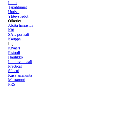
Liitto
Tapahtumat
Uutiset
Yhteystiedot
Oikotiet
Aloita harrastus
Kiti
SAL-portaali
Kauppa
Lajit
Kivääri
Pistooli
Haulikko
Liikkuva maali
Practical
Siluetti
Kasa-ammunta
Mustaruuti
PRS