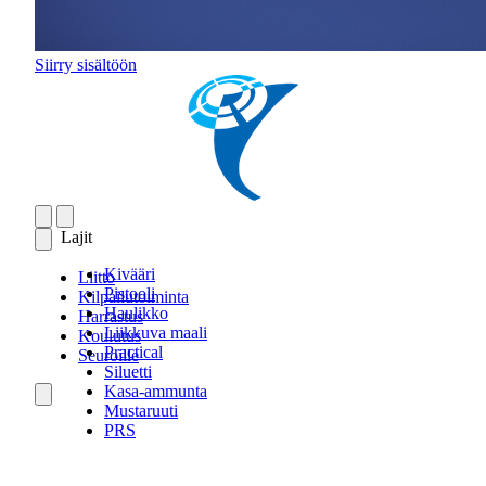
Siirry sisältöön
Lajit
Kivääri
Liitto
Pistooli
Kilpailutoiminta
Haulikko
Harrastus
Liikkuva maali
Koulutus
Practical
Seuroille
Siluetti
Kasa-ammunta
Mustaruuti
PRS