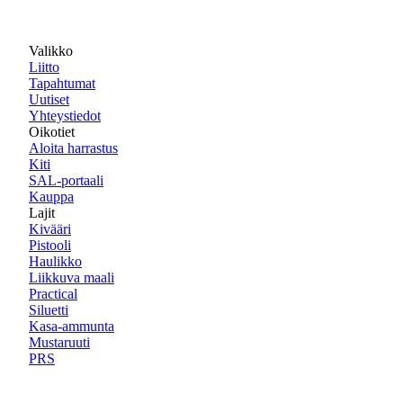
Valikko
Liitto
Tapahtumat
Uutiset
Yhteystiedot
Oikotiet
Aloita harrastus
Kiti
SAL-portaali
Kauppa
Lajit
Kivääri
Pistooli
Haulikko
Liikkuva maali
Practical
Siluetti
Kasa-ammunta
Mustaruuti
PRS