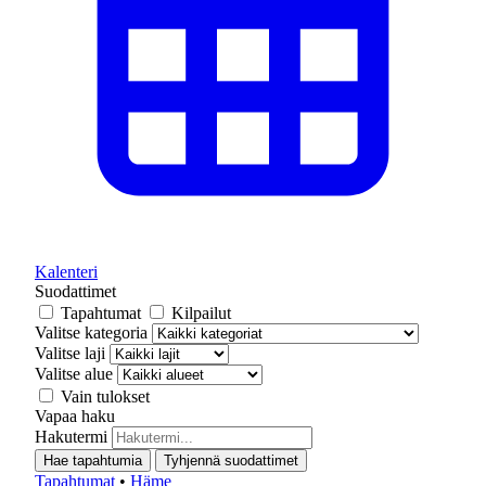
Kalenteri
Suodattimet
Tapahtumat
Kilpailut
Valitse kategoria
Valitse laji
Valitse alue
Vain tulokset
Vapaa haku
Hakutermi
Hae tapahtumia
Tyhjennä suodattimet
Tapahtumat
•
Häme