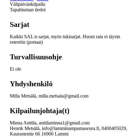
Välipäivänkilpailu
Tapahtuman tiedot
Sarjat
Kaikki SAL:n sarjat, myös tukisarjat. Huom rata ei täysin
esteetön (portaat)
Turvallisuusohje
Ei ole
Yhdyshenkilö
Milla Metsälä, milla.metsala@gmail.com
Kilpailunjohtaja(t)
Minna Anttila, anttilaminna1@gmail.com
Henrik Metsälä, info@lamminampumaseura.fi, 0400405029,
Kaurastentie 66 16900 Lammi