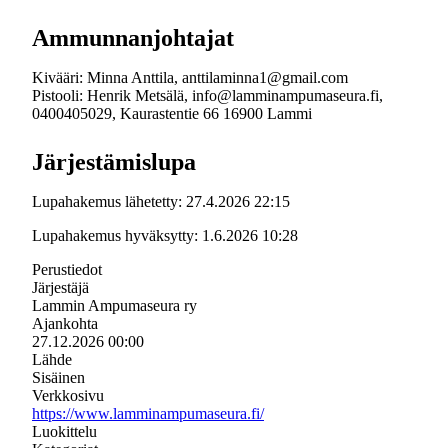
Ammunnanjohtajat
Kivääri: Minna Anttila, anttilaminna1@gmail.com
Pistooli: Henrik Metsälä, info@lamminampumaseura.fi,
0400405029, Kaurastentie 66 16900 Lammi
Järjestämislupa
Lupahakemus lähetetty: 27.4.2026 22:15
Lupahakemus hyväksytty: 1.6.2026 10:28
Perustiedot
Järjestäjä
Lammin Ampumaseura ry
Ajankohta
27.12.2026 00:00
Lähde
Sisäinen
Verkkosivu
https://www.lamminampumaseura.fi/
Luokittelu