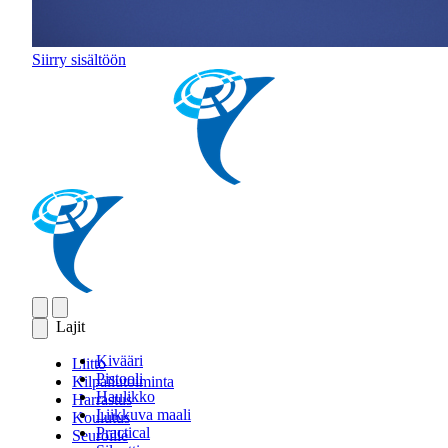
Siirry sisältöön
Lajit
Kivääri
Liitto
Pistooli
Kilpailutoiminta
Haulikko
Harrastus
Liikkuva maali
Koulutus
Practical
Seuroille