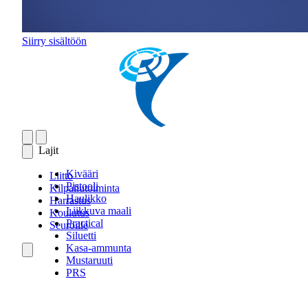
Siirry sisältöön
Lajit
Kivääri
Liitto
Pistooli
Kilpailutoiminta
Haulikko
Harrastus
Liikkuva maali
Koulutus
Practical
Seuroille
Siluetti
Kasa-ammunta
Mustaruuti
PRS