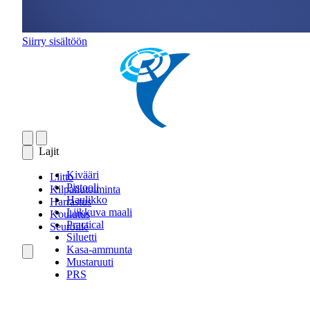
Siirry sisältöön
Lajit
Kivääri
Liitto
Pistooli
Kilpailutoiminta
Haulikko
Harrastus
Liikkuva maali
Koulutus
Practical
Seuroille
Siluetti
Kasa-ammunta
Mustaruuti
PRS