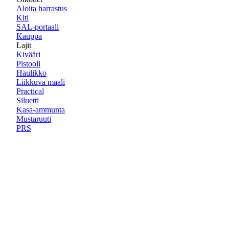
Aloita harrastus
Kiti
SAL-portaali
Kauppa
Lajit
Kivääri
Pistooli
Haulikko
Liikkuva maali
Practical
Siluetti
Kasa-ammunta
Mustaruuti
PRS