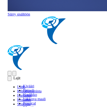
Siirry sisältöön
Lajit
Kivääri
Liitto
Pistooli
Kilpailutoiminta
Haulikko
Harrastus
Liikkuva maali
Koulutus
Practical
Seuroille