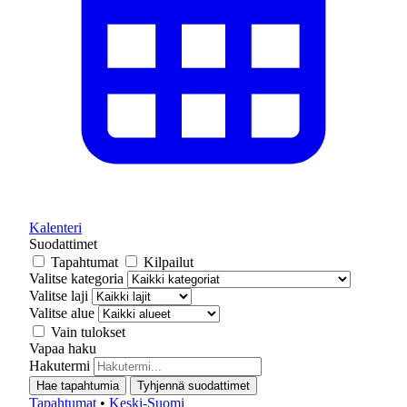
Kalenteri
Suodattimet
Tapahtumat
Kilpailut
Valitse kategoria
Valitse laji
Valitse alue
Vain tulokset
Vapaa haku
Hakutermi
Hae tapahtumia
Tyhjennä suodattimet
Tapahtumat
•
Keski-Suomi