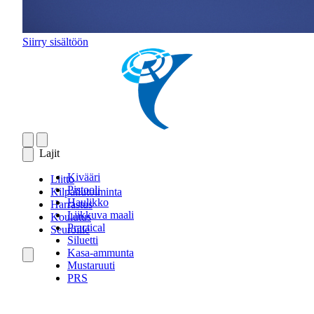
Siirry sisältöön
Lajit
Kivääri
Liitto
Pistooli
Kilpailutoiminta
Haulikko
Harrastus
Liikkuva maali
Koulutus
Practical
Seuroille
Siluetti
Kasa-ammunta
Mustaruuti
PRS