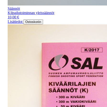
Säännöt
Kilpailutoiminnan yleissäännöt
10,00
€
Lisätiedot
Ostoskoriin