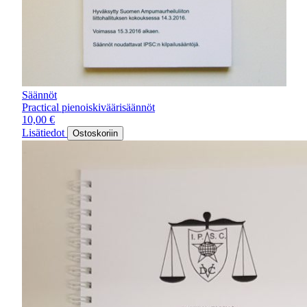
Säännöt
Practical pienoiskiväärisäännöt
10,00
€
Lisätiedot
Ostoskoriin