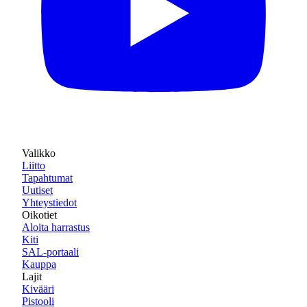
Valikko
Liitto
Tapahtumat
Uutiset
Yhteystiedot
Oikotiet
Aloita harrastus
Kiti
SAL-portaali
Kauppa
Lajit
Kivääri
Pistooli