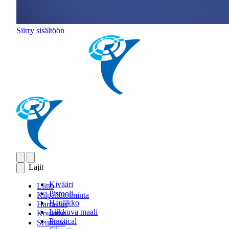
Siirry sisältöön
Lajit
Kivääri
Liitto
Pistooli
Kilpailutoiminta
Haulikko
Harrastus
Liikkuva maali
Koulutus
Practical
Seuroille