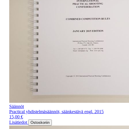
Säännöt
Practical yhdistelmäsäännöt, säänkestävä engl. 2015
15,00
€
Lisätiedot
Ostoskoriin