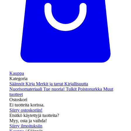
Kauppa
Kategoria
Säännöt
Kirja
Merkit ja tarrat
Kirjallisuutta
Nuorisomateriaali
Tue nuoria!
Tulkit
Poistonurkka
Muut
tuotteet
Ostoskori
Ei tuotteita korissa.
Siirry ostoskoriin!
Etsitkö käytettyjä tuotteita?
Myy, osta ja vaihda!
Siirry ilmoituksiin