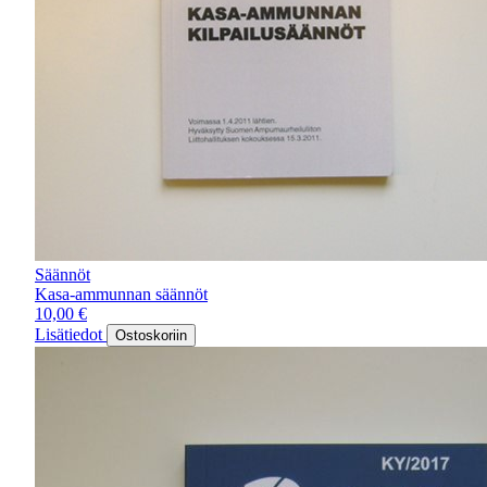
Säännöt
Kasa-ammunnan säännöt
10,00
€
Lisätiedot
Ostoskoriin