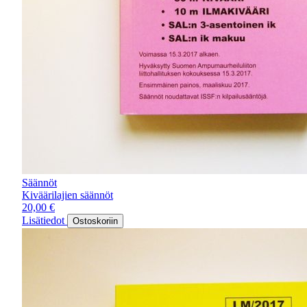
Säännöt
Kiväärilajien säännöt
20,00
€
Lisätiedot
Ostoskoriin