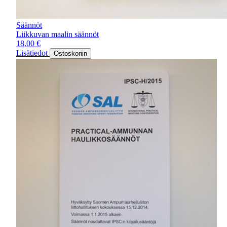
Säännöt
Liikkuvan maalin säännöt
18,00
€
Lisätiedot
Ostoskoriin