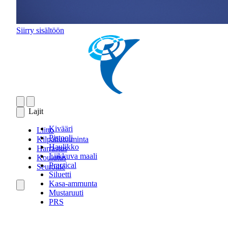
Siirry sisältöön
Lajit
Kivääri
Liitto
Pistooli
Kilpailutoiminta
Haulikko
Harrastus
Liikkuva maali
Koulutus
Practical
Seuroille
Siluetti
Kasa-ammunta
Mustaruuti
PRS