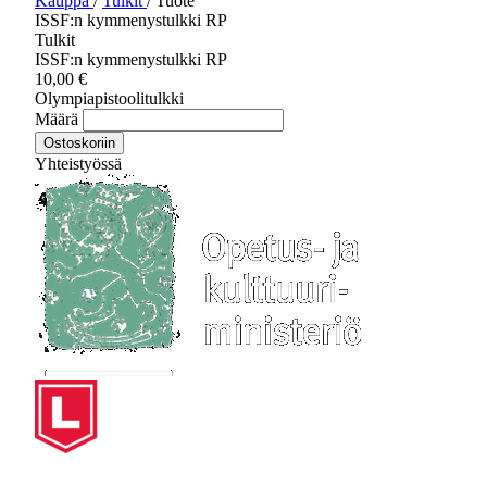
Kauppa
/
Tulkit
/
Tuote
ISSF:n kymmenystulkki RP
Tulkit
ISSF:n kymmenystulkki RP
10,00
€
Olympiapistoolitulkki
Määrä
Ostoskoriin
Yhteistyössä