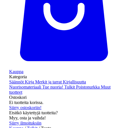
Kauppa
Kategoria
Säännöt
Kirja
Merkit ja tarrat
Kirjallisuutta
Nuorisomateriaali
Tue nuoria!
Tulkit
Poistonurkka
Muut
tuotteet
Ostoskori
Ei tuotteita korissa.
Siirry ostoskoriin!
Etsitkö käytettyjä tuotteita?
Myy, osta ja vaihda!
Siirry ilmoituksiin