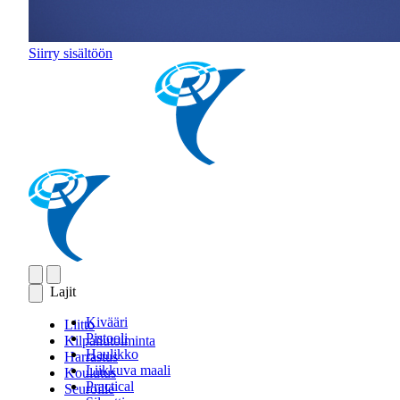
Siirry sisältöön
Lajit
Kivääri
Liitto
Pistooli
Kilpailutoiminta
Haulikko
Harrastus
Liikkuva maali
Koulutus
Practical
Seuroille