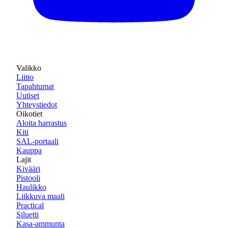
Valikko
Liitto
Tapahtumat
Uutiset
Yhteystiedot
Oikotiet
Aloita harrastus
Kiti
SAL-portaali
Kauppa
Lajit
Kivääri
Pistooli
Haulikko
Liikkuva maali
Practical
Siluetti
Kasa-ammunta