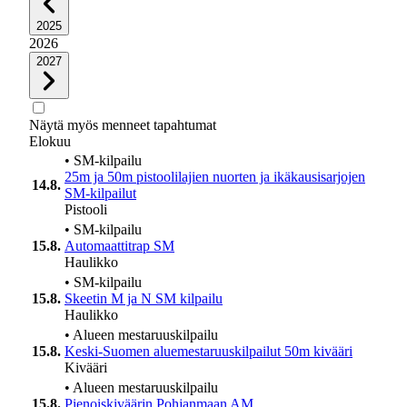
2025
2026
2027
Näytä myös menneet tapahtumat
Elokuu
•
SM-kilpailu
25m ja 50m pistoolilajien nuorten ja ikäkausisarjojen
14.8.
SM-kilpailut
Pistooli
•
SM-kilpailu
15.8.
Automaattitrap SM
Haulikko
•
SM-kilpailu
15.8.
Skeetin M ja N SM kilpailu
Haulikko
•
Alueen mestaruuskilpailu
15.8.
Keski-Suomen aluemestaruuskilpailut 50m kivääri
Kivääri
•
Alueen mestaruuskilpailu
15.8.
Pienoiskiväärin Pohjanmaan AM