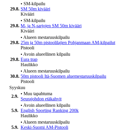
•
SM-kilpailu
29.8.
SM 50m kivääri
Kivääri
•
SM-kilpailu
29.8.
M- ja N-sarjojen SM 50m kivääri
Kivääri
•
Alueen mestaruuskilpailu
29.8.
25m ja 50m pistoolilajien Pohjanmaan AM-kilpailut
Pistooli
•
Avoin alueellinen kilpailu
29.8.
Eura trap
Haulikko
•
Alueen mestaruuskilpailu
30.8.
50m pistooli Itä-Suomen aluemestaruuskilpailu
Pistooli
Syyskuu
•
Muu tapahtuma
2.9.
Seurajohdon etäkahvit
•
Avoin alueellinen kilpailu
5.9.
English Sporting Ranking 200k
Haulikko
•
Alueen mestaruuskilpailu
5.9.
Keski-Suomi AM-Pistooli