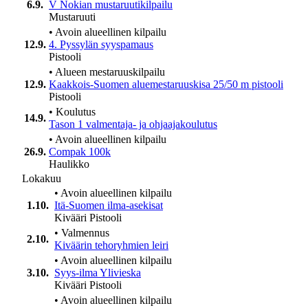
6.9.
V Nokian mustaruutikilpailu
Mustaruuti
•
Avoin alueellinen kilpailu
12.9.
4. Pyssylän syyspamaus
Pistooli
•
Alueen mestaruuskilpailu
12.9.
Kaakkois-Suomen aluemestaruuskisa 25/50 m pistooli
Pistooli
•
Koulutus
14.9.
Tason 1 valmentaja- ja ohjaajakoulutus
•
Avoin alueellinen kilpailu
26.9.
Compak 100k
Haulikko
Lokakuu
•
Avoin alueellinen kilpailu
1.10.
Itä-Suomen ilma-asekisat
Kivääri
Pistooli
•
Valmennus
2.10.
Kiväärin tehoryhmien leiri
•
Avoin alueellinen kilpailu
3.10.
Syys-ilma Ylivieska
Kivääri
Pistooli
•
Avoin alueellinen kilpailu