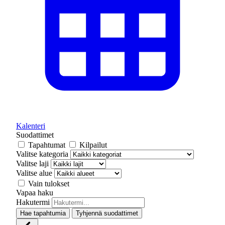
Kalenteri
Suodattimet
Tapahtumat
Kilpailut
Valitse kategoria
Valitse laji
Valitse alue
Vain tulokset
Vapaa haku
Hakutermi
Hae tapahtumia
Tyhjennä suodattimet