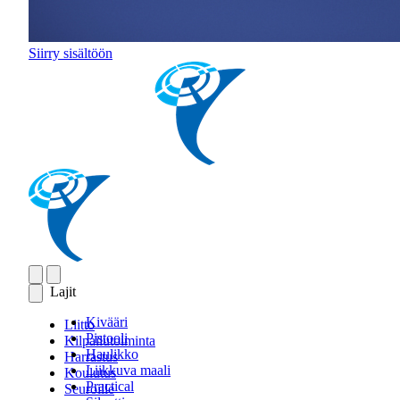
Siirry sisältöön
Lajit
Kivääri
Liitto
Pistooli
Kilpailutoiminta
Haulikko
Harrastus
Liikkuva maali
Koulutus
Practical
Seuroille