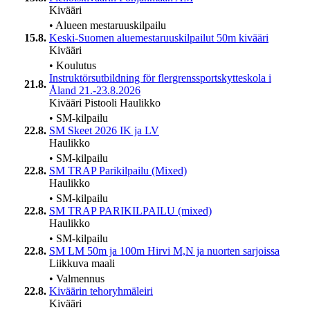
Kivääri
•
Alueen mestaruuskilpailu
15.8.
Keski-Suomen aluemestaruuskilpailut 50m kivääri
Kivääri
•
Koulutus
Instruktörsutbildning för flergrenssportskytteskola i
21.8.
Åland 21.-23.8.2026
Kivääri
Pistooli
Haulikko
•
SM-kilpailu
22.8.
SM Skeet 2026 IK ja LV
Haulikko
•
SM-kilpailu
22.8.
SM TRAP Parikilpailu (Mixed)
Haulikko
•
SM-kilpailu
22.8.
SM TRAP PARIKILPAILU (mixed)
Haulikko
•
SM-kilpailu
22.8.
SM LM 50m ja 100m Hirvi M,N ja nuorten sarjoissa
Liikkuva maali
•
Valmennus
22.8.
Kiväärin tehoryhmäleiri
Kivääri