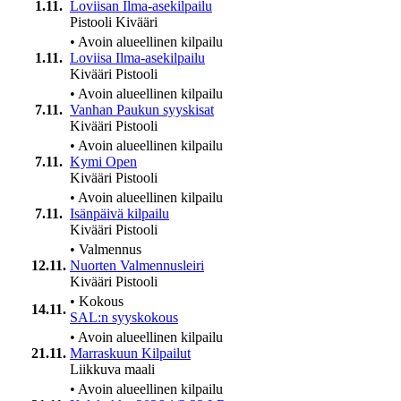
1.11.
Loviisan Ilma-asekilpailu
Pistooli
Kivääri
•
Avoin alueellinen kilpailu
1.11.
Loviisa Ilma-asekilpailu
Kivääri
Pistooli
•
Avoin alueellinen kilpailu
7.11.
Vanhan Paukun syyskisat
Kivääri
Pistooli
•
Avoin alueellinen kilpailu
7.11.
Kymi Open
Kivääri
Pistooli
•
Avoin alueellinen kilpailu
7.11.
Isänpäivä kilpailu
Kivääri
Pistooli
•
Valmennus
12.11.
Nuorten Valmennusleiri
Kivääri
Pistooli
•
Kokous
14.11.
SAL:n syyskokous
•
Avoin alueellinen kilpailu
21.11.
Marraskuun Kilpailut
Liikkuva maali
•
Avoin alueellinen kilpailu