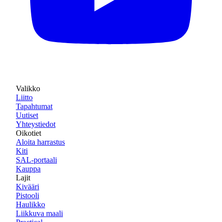
Valikko
Liitto
Tapahtumat
Uutiset
Yhteystiedot
Oikotiet
Aloita harrastus
Kiti
SAL-portaali
Kauppa
Lajit
Kivääri
Pistooli
Haulikko
Liikkuva maali