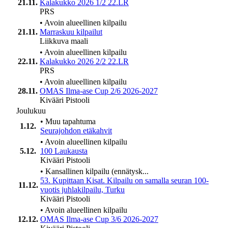
21.11.
Kalakukko 2026 1/2 22.LR
PRS
•
Avoin alueellinen kilpailu
21.11.
Marraskuu kilpailut
Liikkuva maali
•
Avoin alueellinen kilpailu
22.11.
Kalakukko 2026 2/2 22.LR
PRS
•
Avoin alueellinen kilpailu
28.11.
OMAS Ilma-ase Cup 2/6 2026-2027
Kivääri
Pistooli
Joulukuu
•
Muu tapahtuma
1.12.
Seurajohdon etäkahvit
•
Avoin alueellinen kilpailu
5.12.
100 Laukausta
Kivääri
Pistooli
•
Kansallinen kilpailu (ennätysk...
53. Kupittaan Kisat. Kilpailu on samalla seuran 100-
11.12.
vuotis juhlakilpailu, Turku
Kivääri
Pistooli
•
Avoin alueellinen kilpailu
12.12.
OMAS Ilma-ase Cup 3/6 2026-2027