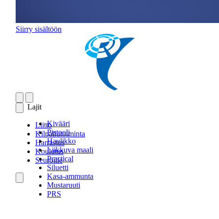
Siirry sisältöön
Lajit
Kivääri
Liitto
Pistooli
Kilpailutoiminta
Haulikko
Harrastus
Liikkuva maali
Koulutus
Practical
Seuroille
Siluetti
Kasa-ammunta
Mustaruuti
PRS