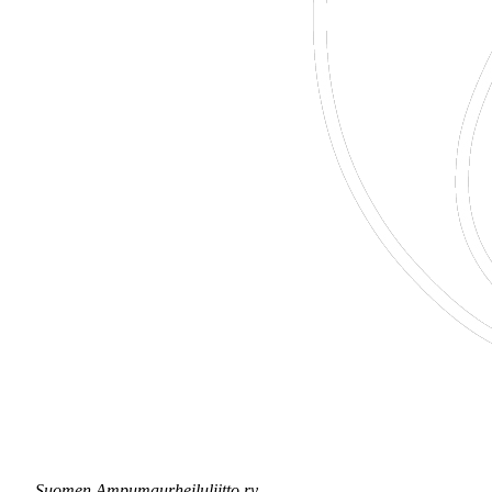
Suomen Ampumaurheiluliitto ry