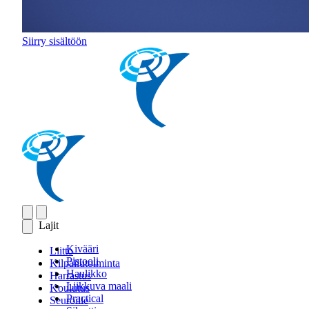
Siirry sisältöön
Lajit
Kivääri
Liitto
Pistooli
Kilpailutoiminta
Haulikko
Harrastus
Liikkuva maali
Koulutus
Practical
Seuroille