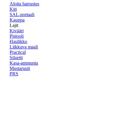
Aloita harrastus
Kiti
SAL-portaali
Kauppa
Lajit
Kivääri
Pistooli
Haulikko
Liikkuva maali
Practical
Siluetti
Kasa-ammunta
Mustaruuti
PRS