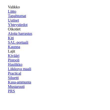
Valikko
Liitto
Tapahtumat
Uutiset
Yhteystiedot
Oikotiet
Aloita harrastus
Kiti
SAL-portaali
Kauppa
Lajit
Kivääri
Pistooli
Haulikko
Liikkuva maali
Practical
Siluetti
Kasa-ammunta
Mustaruuti
PRS