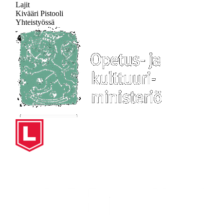
Lajit
Kivääri
Pistooli
Yhteistyössä