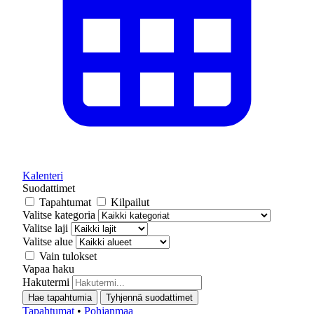
Kalenteri
Suodattimet
Tapahtumat
Kilpailut
Valitse kategoria
Valitse laji
Valitse alue
Vain tulokset
Vapaa haku
Hakutermi
Hae tapahtumia
Tyhjennä suodattimet
Tapahtumat
•
Pohjanmaa