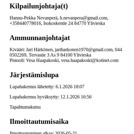
Kilpailunjohtaja(t)
Hannu-Pekka Nevanperä, h.nevanpera@gmail.com,
+358440778016, Isokoskentie 24 84770 Ylivieska
Ammunnanjohtajat
Kivääri: Jari Härkönen, jariharkonen1970@gmail.com, 044
0502269, Tervastie 3 As 9 84100 Ylivieska
Pistooli: Vesa Haapakoski, vesa.haapakoski@kotinet.com
Järjestämislupa
Lupahakemus lähetetty: 6.1.2026 18:07
Lupahakemus hyväksytty: 12.1.2026 16:56
Tapahtumakutsu
Ilmoittautumisaika
Ilmoittautuminen alkaa: 2026-05-21