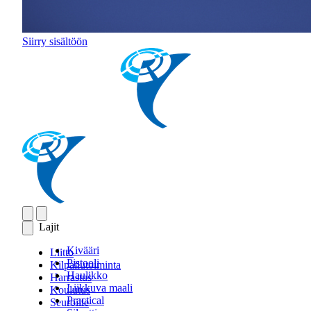
Siirry sisältöön
Lajit
Kivääri
Liitto
Pistooli
Kilpailutoiminta
Haulikko
Harrastus
Liikkuva maali
Koulutus
Practical
Seuroille