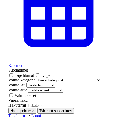
Kalenteri
Suodattimet
Tapahtumat
Kilpailut
Valitse kategoria
Valitse laji
Valitse alue
Vain tulokset
Vapaa haku
Hakutermi
Hae tapahtumia
Tyhjennä suodattimet
Tapahtumat
•
Lappi