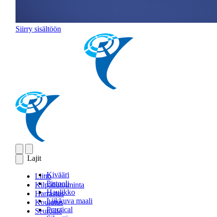
Siirry sisältöön
Lajit
Kivääri
Liitto
Pistooli
Kilpailutoiminta
Haulikko
Harrastus
Liikkuva maali
Koulutus
Practical
Seuroille