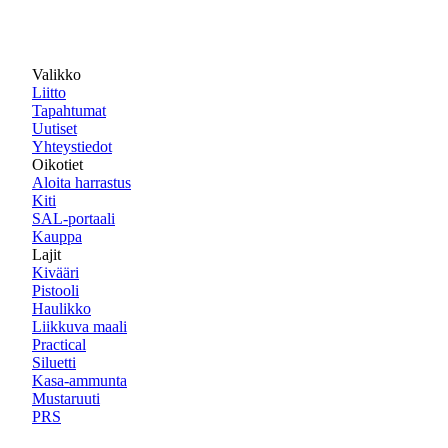
Valikko
Liitto
Tapahtumat
Uutiset
Yhteystiedot
Oikotiet
Aloita harrastus
Kiti
SAL-portaali
Kauppa
Lajit
Kivääri
Pistooli
Haulikko
Liikkuva maali
Practical
Siluetti
Kasa-ammunta
Mustaruuti
PRS