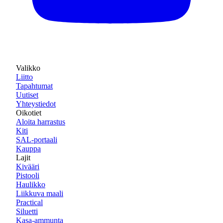
Valikko
Liitto
Tapahtumat
Uutiset
Yhteystiedot
Oikotiet
Aloita harrastus
Kiti
SAL-portaali
Kauppa
Lajit
Kivääri
Pistooli
Haulikko
Liikkuva maali
Practical
Siluetti
Kasa-ammunta