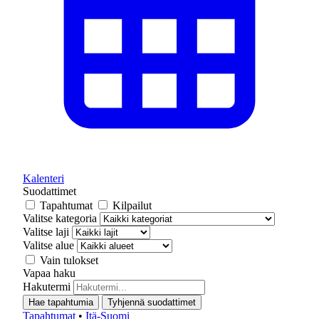
Kalenteri
Suodattimet
Tapahtumat
Kilpailut
Valitse kategoria
Valitse laji
Valitse alue
Vain tulokset
Vapaa haku
Hakutermi
Hae tapahtumia
Tyhjennä suodattimet
Tapahtumat
•
Itä-Suomi