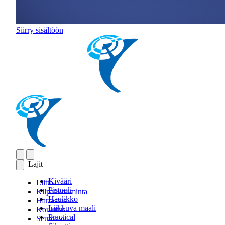
Siirry sisältöön
Lajit
Kivääri
Liitto
Pistooli
Kilpailutoiminta
Haulikko
Harrastus
Liikkuva maali
Koulutus
Practical
Seuroille