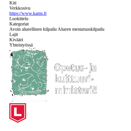
Kiti
Verkkosivu
https://www.kams.fi
Luokittelu
Kategoriat
Avoin alueellinen kilpailu
Alueen mestaruuskilpailu
Lajit
Kivääri
Yhteistyössä