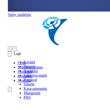
Siirry sisältöön
Lajit
Kivääri
Liitto
Pistooli
Kilpailutoiminta
Haulikko
Harrastus
Liikkuva maali
Koulutus
Practical
Seuroille
Siluetti
Kasa-ammunta
Mustaruuti
PRS