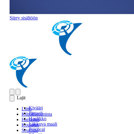
Siirry sisältöön
Lajit
Kivääri
Liitto
Pistooli
Kilpailutoiminta
Haulikko
Harrastus
Liikkuva maali
Koulutus
Practical
Seuroille