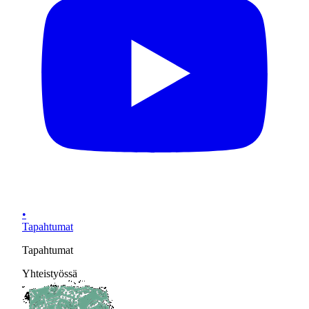
•
Tapahtumat
Tapahtumat
Yhteistyössä