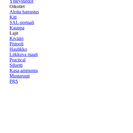
Yhteystiedot
Oikotiet
Aloita harrastus
Kiti
SAL-portaali
Kauppa
Lajit
Kivääri
Pistooli
Haulikko
Liikkuva maali
Practical
Siluetti
Kasa-ammunta
Mustaruuti
PRS