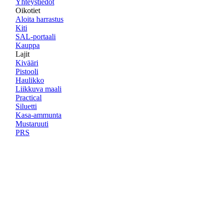
Yhteystiedot
Oikotiet
Aloita harrastus
Kiti
SAL-portaali
Kauppa
Lajit
Kivääri
Pistooli
Haulikko
Liikkuva maali
Practical
Siluetti
Kasa-ammunta
Mustaruuti
PRS