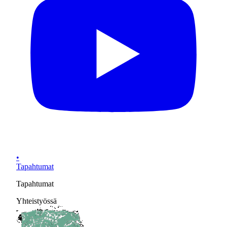
•
Tapahtumat
Tapahtumat
Yhteistyössä