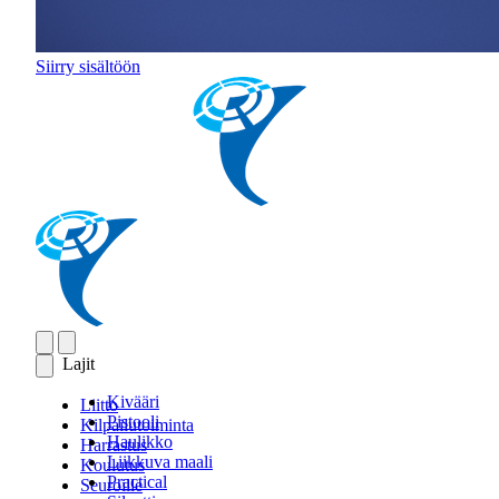
Siirry sisältöön
Lajit
Kivääri
Liitto
Pistooli
Kilpailutoiminta
Haulikko
Harrastus
Liikkuva maali
Koulutus
Practical
Seuroille