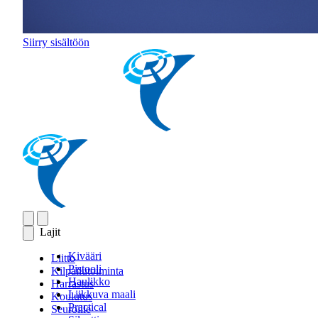
Siirry sisältöön
Lajit
Kivääri
Liitto
Pistooli
Kilpailutoiminta
Haulikko
Harrastus
Liikkuva maali
Koulutus
Practical
Seuroille