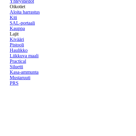
Yhteystiedot
Oikotiet
Aloita harrastus
Kiti
SAL-portaali
Kauppa
Lajit
Kivääri
Pistooli
Haulikko
Liikkuva maali
Practical
Siluetti
Kasa-ammunta
Mustaruuti
PRS