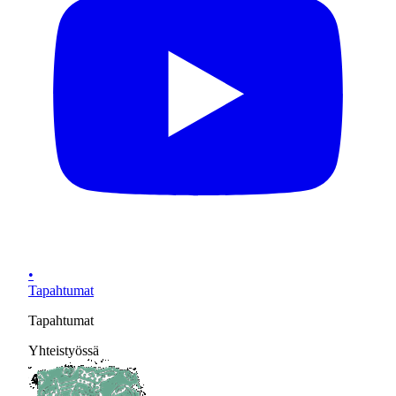
•
Tapahtumat
Tapahtumat
Yhteistyössä