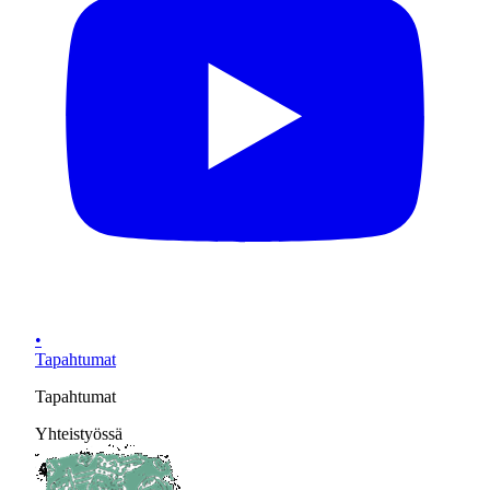
•
Tapahtumat
Tapahtumat
Yhteistyössä