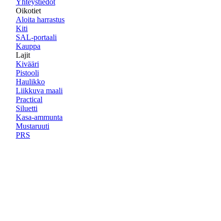
Yhteystiedot
Oikotiet
Aloita harrastus
Kiti
SAL-portaali
Kauppa
Lajit
Kivääri
Pistooli
Haulikko
Liikkuva maali
Practical
Siluetti
Kasa-ammunta
Mustaruuti
PRS