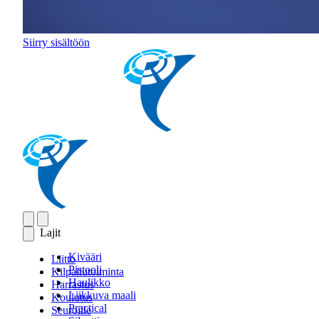
Siirry sisältöön
Lajit
Kivääri
Liitto
Pistooli
Kilpailutoiminta
Haulikko
Harrastus
Liikkuva maali
Koulutus
Practical
Seuroille