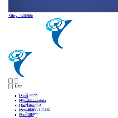
Siirry sisältöön
Lajit
Kivääri
Liitto
Pistooli
Kilpailutoiminta
Haulikko
Harrastus
Liikkuva maali
Koulutus
Practical
Seuroille