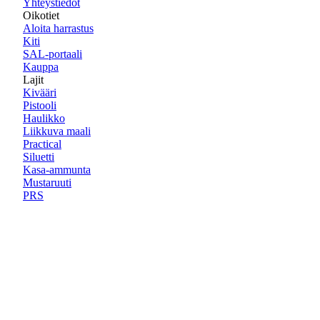
Yhteystiedot
Oikotiet
Aloita harrastus
Kiti
SAL-portaali
Kauppa
Lajit
Kivääri
Pistooli
Haulikko
Liikkuva maali
Practical
Siluetti
Kasa-ammunta
Mustaruuti
PRS