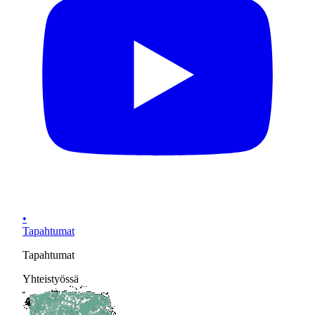
•
Tapahtumat
Tapahtumat
Yhteistyössä