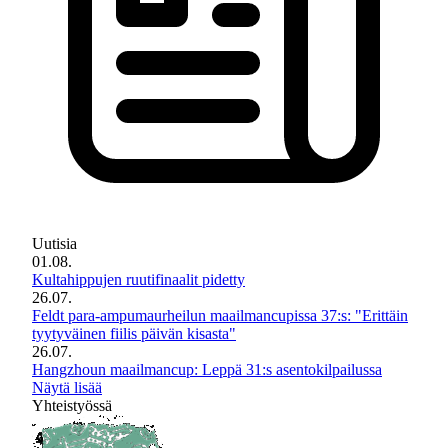
Uutisia
01.08.
Kultahippujen ruutifinaalit pidetty
26.07.
Feldt para-ampumaurheilun maailmancupissa 37:s: "Erittäin
tyytyväinen fiilis päivän kisasta"
26.07.
Hangzhoun maailmancup: Leppä 31:s asentokilpailussa
Näytä lisää
Yhteistyössä