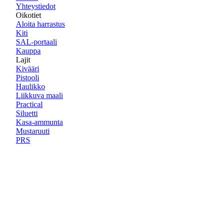
Yhteystiedot
Oikotiet
Aloita harrastus
Kiti
SAL-portaali
Kauppa
Lajit
Kivääri
Pistooli
Haulikko
Liikkuva maali
Practical
Siluetti
Kasa-ammunta
Mustaruuti
PRS