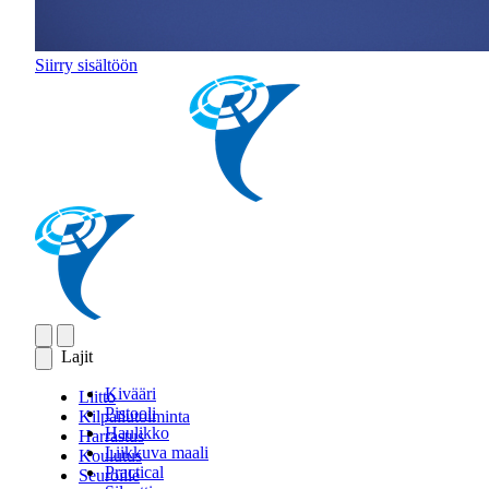
Siirry sisältöön
Lajit
Kivääri
Liitto
Pistooli
Kilpailutoiminta
Haulikko
Harrastus
Liikkuva maali
Koulutus
Practical
Seuroille