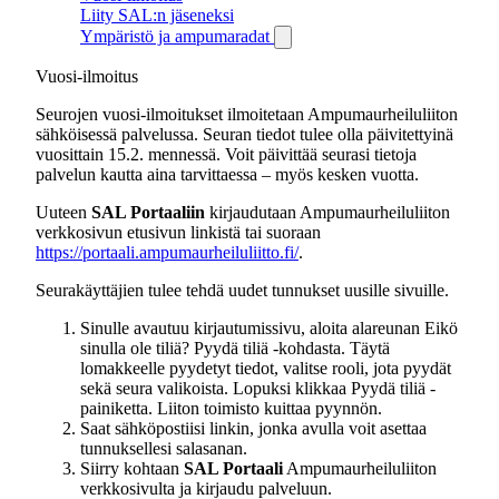
Liity SAL:n jäseneksi
Ympäristö ja ampumaradat
Vuosi-ilmoitus
Seurojen vuosi-ilmoitukset ilmoitetaan Ampumaurheiluliiton
sähköisessä palvelussa. Seuran tiedot tulee olla päivitettyinä
vuosittain 15.2. mennessä. Voit päivittää seurasi tietoja
palvelun kautta aina tarvittaessa – myös kesken vuotta.
Uuteen
SAL Portaaliin
kirjaudutaan Ampumaurheiluliiton
verkkosivun etusivun linkistä tai suoraan
https://portaali.ampumaurheiluliitto.fi/
.
Seurakäyttäjien tulee tehdä uudet tunnukset uusille sivuille.
Sinulle avautuu kirjautumissivu, aloita alareunan Eikö
sinulla ole tiliä? Pyydä tiliä -kohdasta. Täytä
lomakkeelle pyydetyt tiedot, valitse rooli, jota pyydät
sekä seura valikoista. Lopuksi klikkaa Pyydä tiliä -
painiketta. Liiton toimisto kuittaa pyynnön.
Saat sähköpostiisi linkin, jonka avulla voit asettaa
tunnuksellesi salasanan.
Siirry kohtaan
SAL Portaali
Ampumaurheiluliiton
verkkosivulta ja kirjaudu palveluun.