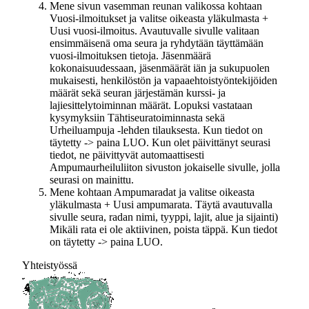
Mene sivun vasemman reunan valikossa kohtaan
Vuosi-ilmoitukset ja valitse oikeasta yläkulmasta +
Uusi vuosi-ilmoitus. Avautuvalle sivulle valitaan
ensimmäisenä oma seura ja ryhdytään täyttämään
vuosi-ilmoituksen tietoja. Jäsenmäärä
kokonaisuudessaan, jäsenmäärät iän ja sukupuolen
mukaisesti, henkilöstön ja vapaaehtoistyöntekijöiden
määrät sekä seuran järjestämän kurssi- ja
lajiesittelytoiminnan määrät. Lopuksi vastataan
kysymyksiin Tähtiseuratoiminnasta sekä
Urheiluampuja -lehden tilauksesta. Kun tiedot on
täytetty -> paina LUO. Kun olet päivittänyt seurasi
tiedot, ne päivittyvät automaattisesti
Ampumaurheiluliiton sivuston jokaiselle sivulle, jolla
seurasi on mainittu.
Mene kohtaan Ampumaradat ja valitse oikeasta
yläkulmasta + Uusi ampumarata. Täytä avautuvalla
sivulle seura, radan nimi, tyyppi, lajit, alue ja sijainti)
Mikäli rata ei ole aktiivinen, poista täppä. Kun tiedot
on täytetty -> paina LUO.
Yhteistyössä