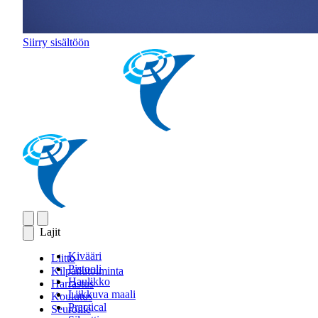
Siirry sisältöön
Lajit
Kivääri
Liitto
Pistooli
Kilpailutoiminta
Haulikko
Harrastus
Liikkuva maali
Koulutus
Practical
Seuroille