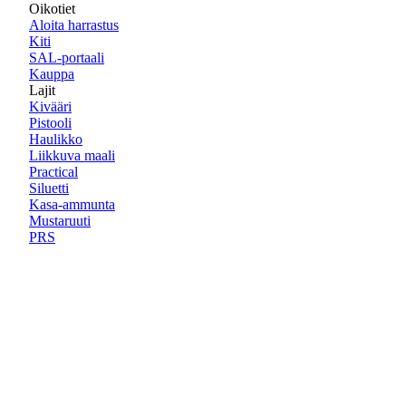
Oikotiet
Aloita harrastus
Kiti
SAL-portaali
Kauppa
Lajit
Kivääri
Pistooli
Haulikko
Liikkuva maali
Practical
Siluetti
Kasa-ammunta
Mustaruuti
PRS