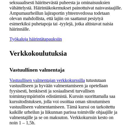
seksuaalisesti häiritsevästä puheesta ja ominaisuuksien
vähättelystä. Häirintäkokemukset painottuivat naisvastaajille.
Ampumaurheillun lajiraportin yhteenvedossa todetaan
olevan mahdollista, että lajiin on saattanut pesiytyä
esimerkiksi puhetapoja tai -tyylejä, jotka altistavat naisia
häirinnälle.
Työkaluja häirintätapauksiin
Verkkokoulutuksia
Vastuullinen valmentaja
Vastuullisen valmentajan verkkokurssilla
tutustutaan
vastuulliseen ja hyvään valmentamiseen ja opetellaan
fyysisesti, henkisesti ja sosiaalisesti turvallisen
toimintaympäristön edistämistä. Kurssin suorittamalla saa
kurssitodistuksen, jolla voi osoittaa oman sitoutumisen
vastuulliseen valmentamiseen. Tämä kurssi on tarkoitettu
kaikille urheilun ja liikunnan parissa toimiville ohjaajille ja
valmentajille ja se on maksuton. Verkkokurssin kesto on
noin 1 – 1,5h.