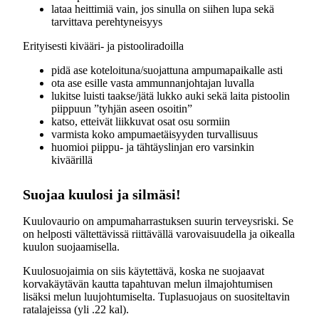
lataa heittimiä vain, jos sinulla on siihen lupa sekä
tarvittava perehtyneisyys
Erityisesti kivääri- ja pistooliradoilla
pidä ase koteloituna/suojattuna ampumapaikalle asti
ota ase esille vasta ammunnanjohtajan luvalla
lukitse luisti taakse/jätä lukko auki sekä laita pistoolin
piippuun ”tyhjän aseen osoitin”
katso, etteivät liikkuvat osat osu sormiin
varmista koko ampumaetäisyyden turvallisuus
huomioi piippu- ja tähtäyslinjan ero varsinkin
kiväärillä
Suojaa kuulosi ja silmäsi!
Kuulovaurio on ampumaharrastuksen suurin terveysriski. Se
on helposti vältettävissä riittävällä varovaisuudella ja oikealla
kuulon suojaamisella.
Kuulosuojaimia on siis käytettävä, koska ne suojaavat
korvakäytävän kautta tapahtuvan melun ilmajohtumisen
lisäksi melun luujohtumiselta. Tuplasuojaus on suositeltavin
ratalajeissa (yli .22 kal).