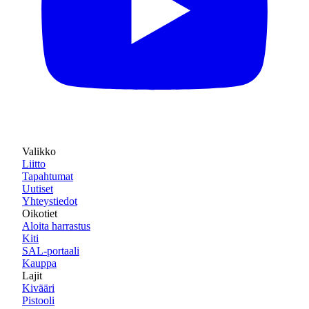
Valikko
Liitto
Tapahtumat
Uutiset
Yhteystiedot
Oikotiet
Aloita harrastus
Kiti
SAL-portaali
Kauppa
Lajit
Kivääri
Pistooli