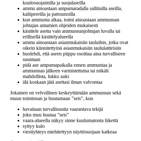
kuulosuojaimilla ja suojalaseilla
ammu ainoastaan ampumaradalla sallituilla aseilla,
kaliipereilla ja patruunoilla
kun ammunta alkaa, toimi ainoastaan ammunnan
johtajan antamien ohjeiden mukaisesti
käsittele asetta vain ammunnanjohtajan luvalla tai
erillisellä käsittelyalueella
ammu ainoastaan asianmukaisiin tauluihin, jotka ovat
oikein kiinnitettyinä asianmukaisiin taululaitteisiin
huolehdi, että aseen piippu osoittaa aina turvalliseen
suuntaan
pidä ase ampumapaikalla ennen ammuntaa ja
ammunnan jälkeen varmistettuina tai mikäli
mahdollista, lukko auki
älä koskaan jätä asettasi ilman valvontaa
Jokainen on velvollinen keskeyttämään ammunnan sekä
muun toiminnan ja huutamaan ”seis”, kun
havaitaan turvallisuutta vaarantava tekijä
joku muu huutaa ”seis”
vaara-alueella näkyy sinne kuulumatonta liikettä
syttyy kulo
viestiyhteys miehitettyyn näyttösuojaan katkeaa