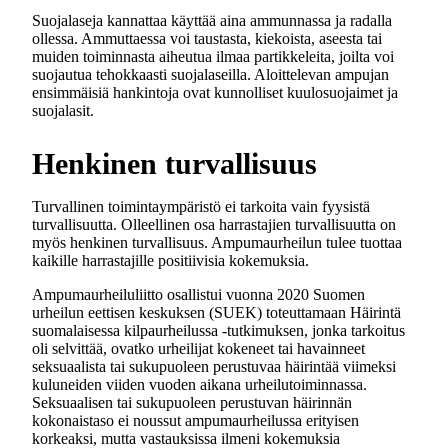
Suojalaseja kannattaa käyttää aina ammunnassa ja radalla
ollessa. Ammuttaessa voi taustasta, kiekoista, aseesta tai
muiden toiminnasta aiheutua ilmaa partikkeleita, joilta voi
suojautua tehokkaasti suojalaseilla. Aloittelevan ampujan
ensimmäisiä hankintoja ovat kunnolliset kuulosuojaimet ja
suojalasit.
Henkinen turvallisuus
Turvallinen toimintaympäristö ei tarkoita vain fyysistä
turvallisuutta. Olleellinen osa harrastajien turvallisuutta on
myös henkinen turvallisuus. Ampumaurheilun tulee tuottaa
kaikille harrastajille positiivisia kokemuksia.
Ampumaurheiluliitto osallistui vuonna 2020 Suomen
urheilun eettisen keskuksen (SUEK) toteuttamaan Häirintä
suomalaisessa kilpaurheilussa -tutkimuksen, jonka tarkoitus
oli selvittää, ovatko urheilijat kokeneet tai havainneet
seksuaalista tai sukupuoleen perustuvaa häirintää viimeksi
kuluneiden viiden vuoden aikana urheilutoiminnassa.
Seksuaalisen tai sukupuoleen perustuvan häirinnän
kokonaistaso ei noussut ampumaurheilussa erityisen
korkeaksi, mutta vastauksissa ilmeni kokemuksia