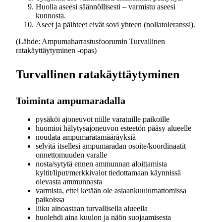
Huolla aseesi säännöllisesti – varmistu aseesi
kunnosta.
Aseet ja päihteet eivät sovi yhteen (nollatoleranssi).
(Lähde: Ampumaharrastusfoorumin Turvallinen
ratakäyttäytyminen -opas)
Turvallinen ratakäyttäytyminen
Toiminta ampumaradalla
pysäköi ajoneuvot niille varatuille paikoille
huomioi hälytysajoneuvon esteetön pääsy alueelle
noudata ampumaratamääräyksiä
selvitä itsellesi ampumaradan osoite/koordinaatit
onnettomuuden varalle
nosta/sytytä ennen ammunnan aloittamista
kyltit/liput/merkkivalot tiedottamaan käynnissä
olevasta ammunnasta
varmista, ettei ketään ole asiaankuulumattomissa
paikoissa
liiku ainoastaan turvallisella alueella
huolehdi aina kuulon ja näön suojaamisesta