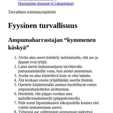
Harrastajan lisenssit ja vakuutukset
Turvallinen toimintaympäristö
Fyysinen turvallisuus
Ampumaharrastajan “kymmenen
käskyä”
Aloita aina aseen käsittely tarkistamalla, että ase ja
lippaat ovat tyhjiä.
Lataa aseesi laukaussarjassa tarvittavalla
patruunamäärällä vasta, kun aloitat ammunnan.
Asetta on aina käsiteltävä kuin se olisi ladattu.
Älä koskaan osoita tyhjälläkään aseella ihmistä.
Opettele käsittelemään asettasi huolellisesti ennen
ampumaharjoittelun aloittamista.
Huolehdi, että piippu osoittaa aina
tauluille/maalialueelle (piippukontrolli).
Pidä sormi liipaisinkaaren ulkopuolella kunnes olet
valmis laukaisemaan aseesi.
Tyhjennä ase välittömästi ammunnan päätyttyä.