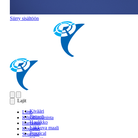
Siirry sisältöön
Lajit
Kivääri
Liitto
Pistooli
Kilpailutoiminta
Haulikko
Harrastus
Liikkuva maali
Koulutus
Practical
Seuroille