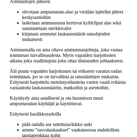
Ammuntojen jälkeen
siivotaan ampumarata-alue ja viedään lajitellut jätteet
keräysastioihin
lasketaan ammunnasta kertovat kyltit/liput alas sekä
sammutetaan merkkivalot
kirjataan ammutut laukausmäärät rataohjeiden
mukaisesti
Ammunnalla on aina oltava ammunnanjohtaja, joka vastaa
toiminnan turvallisuudesta. Myös vapaiden harjoitusten
aikana joku osallistujista joku ottaa tilaisuuden johtaakseen.
Älä puutu vapaiden harjoitusten tai erikseen varatun radan
toimintaan, jos se on turvallista ja ratasääntöjen mukaista.
Erityisesti harjoittelu metsästystilanteita varten vaatii erilaisia
variaatioita laukausmääriin, matkoihin ja asentoihin.
Käyttäydy aina asiallisesti ja ota huomioon muut
ampumaradan käyttäjät ja käyttötavat.
Erityisesti haulikkoradoilla
pidä radalla ase taitettuna/lukko auki
ammu ”rasvalaukaukset” vaakatasossa mahdollista
taustapenkkaa kohti