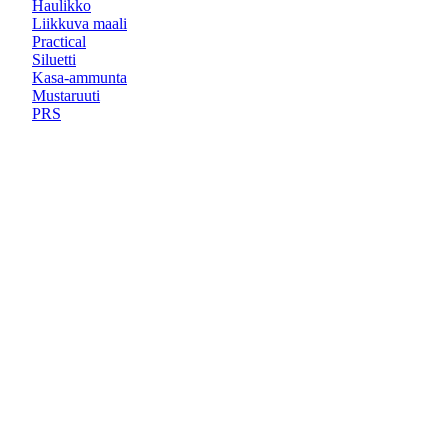
Haulikko
Liikkuva maali
Practical
Siluetti
Kasa-ammunta
Mustaruuti
PRS