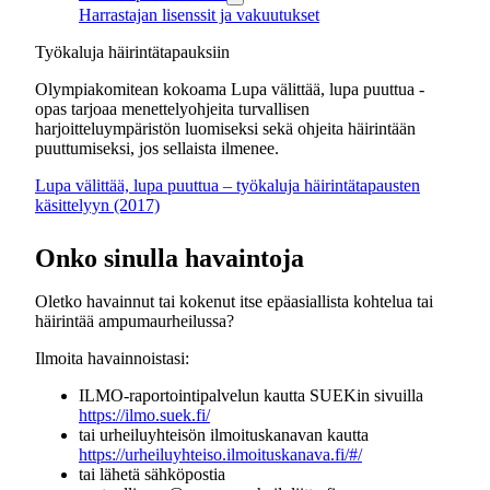
Harrastajan lisenssit ja vakuutukset
Työkaluja häirintätapauksiin
Olympiakomitean kokoama Lupa välittää, lupa puuttua -
opas tarjoaa menettelyohjeita turvallisen
harjoitteluympäristön luomiseksi sekä ohjeita häirintään
puuttumiseksi, jos sellaista ilmenee.
Lupa välittää, lupa puuttua – työkaluja häirintätapausten
käsittelyyn (2017)
Onko sinulla havaintoja
Oletko havainnut tai kokenut itse epäasiallista kohtelua tai
häirintää ampumaurheilussa?
Ilmoita havainnoistasi:
ILMO-raportointipalvelun kautta SUEKin sivuilla
https://ilmo.suek.fi/
tai urheiluyhteisön ilmoituskanavan kautta
https://urheiluyhteiso.ilmoituskanava.fi/#/
tai lähetä sähköpostia