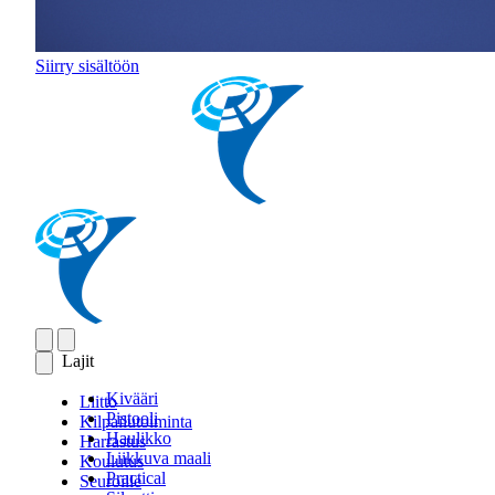
Siirry sisältöön
Lajit
Kivääri
Liitto
Pistooli
Kilpailutoiminta
Haulikko
Harrastus
Liikkuva maali
Koulutus
Practical
Seuroille