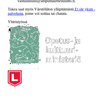
vastuullisuus@ampumaurheiluliitto.fi.
Tukea saat myös Väestöliiton ylläpitämästä
Et ole yksin -
palvelusta
, jonne voi soittaa tai chatata.
Yhteistyössä