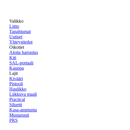
Valikko
Liitto
Tapahtumat
Uutiset
Yhteystiedot
Oikotiet
Aloita harrastus
Kiti
SAL-portaali
Kauppa
Lajit
Kivääri
Pistooli
Haulikko
Liikkuva maali
Practical
Siluetti
Kasa-ammunta
Mustaruuti
PRS