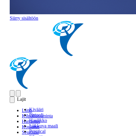
Siirry sisältöön
Lajit
Kivääri
Liitto
Pistooli
Kilpailutoiminta
Haulikko
Harrastus
Liikkuva maali
Koulutus
Practical
Seuroille