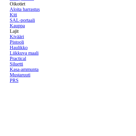
Oikotiet
Aloita harrastus
Kiti
SAL-portaali
Kauppa
Lajit
Kivääri
Pistooli
Haulikko
Liikkuva maali
Practical
Siluetti
Kasa-ammunta
Mustaruuti
PRS