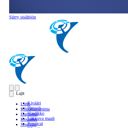
Siirry sisältöön
Lajit
Kivääri
Liitto
Pistooli
Kilpailutoiminta
Haulikko
Harrastus
Liikkuva maali
Koulutus
Practical
Seuroille