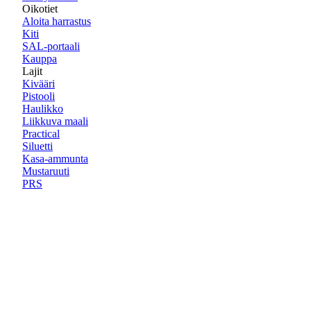
Oikotiet
Aloita harrastus
Kiti
SAL-portaali
Kauppa
Lajit
Kivääri
Pistooli
Haulikko
Liikkuva maali
Practical
Siluetti
Kasa-ammunta
Mustaruuti
PRS