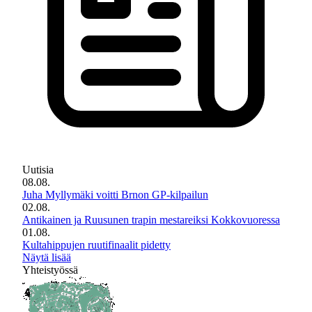
Uutisia
08.08.
Juha Myllymäki voitti Brnon GP-kilpailun
02.08.
Antikainen ja Ruusunen trapin mestareiksi Kokkovuoressa
01.08.
Kultahippujen ruutifinaalit pidetty
Näytä lisää
Yhteistyössä