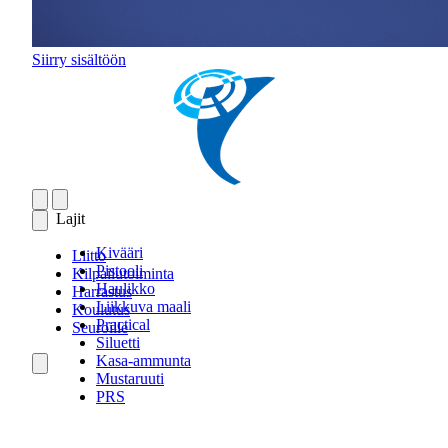
Siirry sisältöön
Lajit
Kivääri
Liitto
Pistooli
Kilpailutoiminta
Haulikko
Harrastus
Liikkuva maali
Koulutus
Practical
Seuroille
Siluetti
Kasa-ammunta
Mustaruuti
PRS