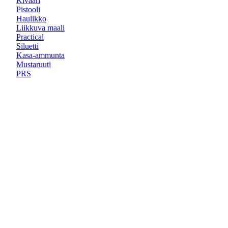
Kivääri
Pistooli
Haulikko
Liikkuva maali
Practical
Siluetti
Kasa-ammunta
Mustaruuti
PRS