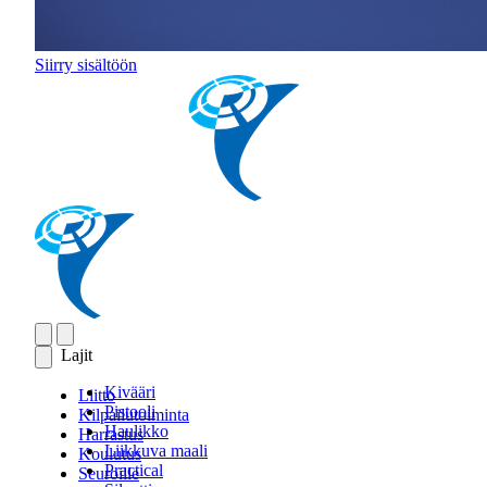
Siirry sisältöön
Lajit
Kivääri
Liitto
Pistooli
Kilpailutoiminta
Haulikko
Harrastus
Liikkuva maali
Koulutus
Practical
Seuroille