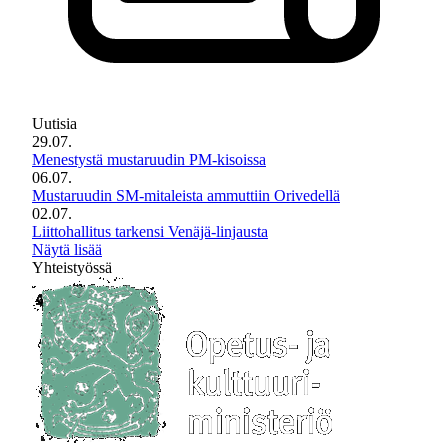
Uutisia
29.07.
Menestystä mustaruudin PM-kisoissa
06.07.
Mustaruudin SM-mitaleista ammuttiin Orivedellä
02.07.
Liittohallitus tarkensi Venäjä-linjausta
Näytä lisää
Yhteistyössä