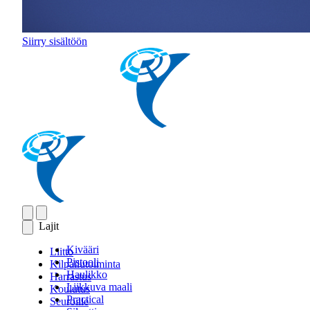
Siirry sisältöön
Lajit
Kivääri
Liitto
Pistooli
Kilpailutoiminta
Haulikko
Harrastus
Liikkuva maali
Koulutus
Practical
Seuroille