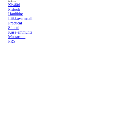
Lajit
Kivääri
Pistooli
Haulikko
Liikkuva maali
Practical
Siluetti
Kasa-ammunta
Mustaruuti
PRS