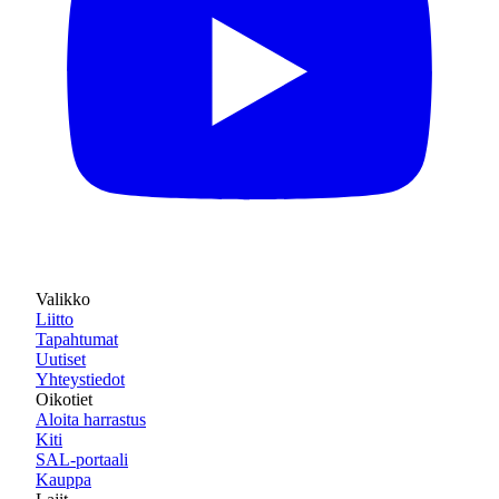
Valikko
Liitto
Tapahtumat
Uutiset
Yhteystiedot
Oikotiet
Aloita harrastus
Kiti
SAL-portaali
Kauppa