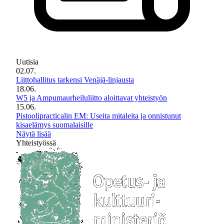
Uutisia
02.07.
Liittohallitus tarkensi Venäjä-linjausta
18.06.
W5 ja Ampumaurheiluliitto aloittavat yhteistyön
15.06.
Pistoolipracticalin EM: Useita mitaleita ja onnistunut
kisaelämys suomalaisille
Näytä lisää
Yhteistyössä