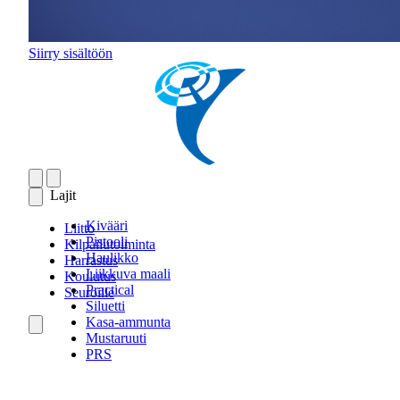
Siirry sisältöön
Lajit
Kivääri
Liitto
Pistooli
Kilpailutoiminta
Haulikko
Harrastus
Liikkuva maali
Koulutus
Practical
Seuroille
Siluetti
Kasa-ammunta
Mustaruuti
PRS