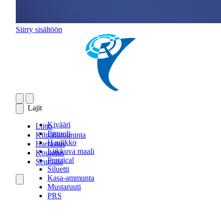
Siirry sisältöön
Lajit
Kivääri
Liitto
Pistooli
Kilpailutoiminta
Haulikko
Harrastus
Liikkuva maali
Koulutus
Practical
Seuroille
Siluetti
Kasa-ammunta
Mustaruuti
PRS