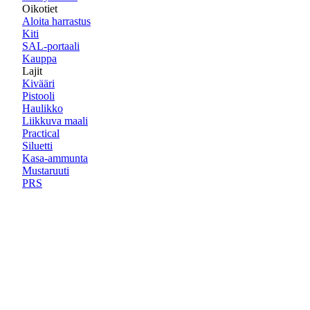
Oikotiet
Aloita harrastus
Kiti
SAL-portaali
Kauppa
Lajit
Kivääri
Pistooli
Haulikko
Liikkuva maali
Practical
Siluetti
Kasa-ammunta
Mustaruuti
PRS