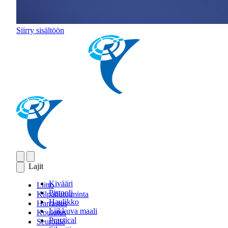
Siirry sisältöön
Lajit
Kivääri
Liitto
Pistooli
Kilpailutoiminta
Haulikko
Harrastus
Liikkuva maali
Koulutus
Practical
Seuroille