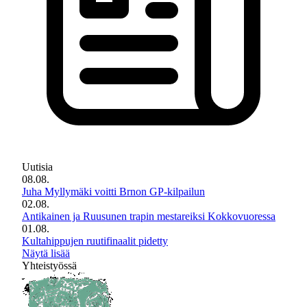
Uutisia
08.08.
Juha Myllymäki voitti Brnon GP-kilpailun
02.08.
Antikainen ja Ruusunen trapin mestareiksi Kokkovuoressa
01.08.
Kultahippujen ruutifinaalit pidetty
Näytä lisää
Yhteistyössä