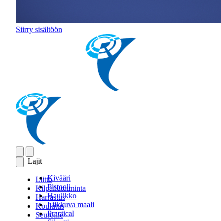
Siirry sisältöön
Lajit
Kivääri
Liitto
Pistooli
Kilpailutoiminta
Haulikko
Harrastus
Liikkuva maali
Koulutus
Practical
Seuroille