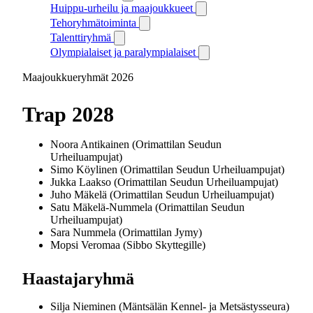
Huippu-urheilu ja maajoukkueet
Tehoryhmätoiminta
Talenttiryhmä
Olympialaiset ja paralympialaiset
Maajoukkueryhmät 2026
Trap 2028
Noora Antikainen (Orimattilan Seudun
Urheiluampujat)
Simo Köylinen (Orimattilan Seudun Urheiluampujat)
Jukka Laakso (Orimattilan Seudun Urheiluampujat)
Juho Mäkelä (Orimattilan Seudun Urheiluampujat)
Satu Mäkelä-Nummela (Orimattilan Seudun
Urheiluampujat)
Sara Nummela (Orimattilan Jymy)
Mopsi Veromaa (Sibbo Skyttegille)
Haastajaryhmä
Silja Nieminen (Mäntsälän Kennel- ja Metsästysseura)