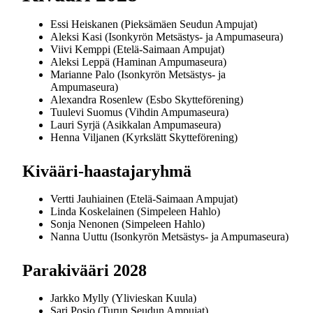
Essi Heiskanen (Pieksämäen Seudun Ampujat)
Aleksi Kasi (Isonkyrön Metsästys- ja Ampumaseura)
Viivi Kemppi (Etelä-Saimaan Ampujat)
Aleksi Leppä (Haminan Ampumaseura)
Marianne Palo (Isonkyrön Metsästys- ja
Ampumaseura)
Alexandra Rosenlew (Esbo Skytteförening)
Tuulevi Suomus (Vihdin Ampumaseura)
Lauri Syrjä (Asikkalan Ampumaseura)
Henna Viljanen (Kyrkslätt Skytteförening)
Kivääri-haastajaryhmä
Vertti Jauhiainen (Etelä-Saimaan Ampujat)
Linda Koskelainen (Simpeleen Hahlo)
Sonja Nenonen (Simpeleen Hahlo)
Nanna Uuttu (Isonkyrön Metsästys- ja Ampumaseura)
Parakivääri 2028
Jarkko Mylly (Ylivieskan Kuula)
Sari Posio (Turun Seudun Ampujat)