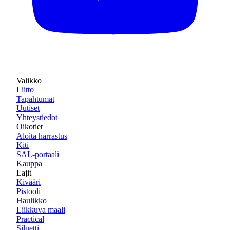
Valikko
Liitto
Tapahtumat
Uutiset
Yhteystiedot
Oikotiet
Aloita harrastus
Kiti
SAL-portaali
Kauppa
Lajit
Kivääri
Pistooli
Haulikko
Liikkuva maali
Practical
Siluetti