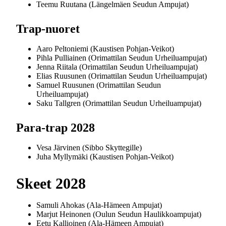
Teemu Ruutana (Längelmäen Seudun Ampujat)
Trap-nuoret
Aaro Peltoniemi (Kaustisen Pohjan-Veikot)
Pihla Pulliainen (Orimattilan Seudun Urheiluampujat)
Jenna Riitala (Orimattilan Seudun Urheiluampujat)
Elias Ruusunen (Orimattilan Seudun Urheiluampujat)
Samuel Ruusunen (Orimattilan Seudun
Urheiluampujat)
Saku Tallgren (Orimattilan Seudun Urheiluampujat)
Para-trap 2028
Vesa Järvinen (Sibbo Skyttegille)
Juha Myllymäki (Kaustisen Pohjan-Veikot)
Skeet 2028
Samuli Ahokas (Ala-Hämeen Ampujat)
Marjut Heinonen (Oulun Seudun Haulikkoampujat)
Eetu Kallioinen (Ala-Hämeen Ampujat)