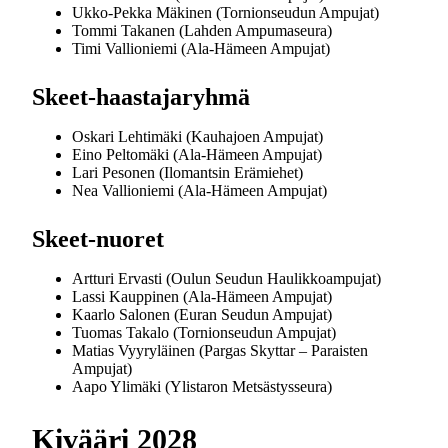
Ukko-Pekka Mäkinen (Tornionseudun Ampujat)
Tommi Takanen (Lahden Ampumaseura)
Timi Vallioniemi (Ala-Hämeen Ampujat)
Skeet-haastajaryhmä
Oskari Lehtimäki (Kauhajoen Ampujat)
Eino Peltomäki (Ala-Hämeen Ampujat)
Lari Pesonen (Ilomantsin Erämiehet)
Nea Vallioniemi (Ala-Hämeen Ampujat)
Skeet-nuoret
Artturi Ervasti (Oulun Seudun Haulikkoampujat)
Lassi Kauppinen (Ala-Hämeen Ampujat)
Kaarlo Salonen (Euran Seudun Ampujat)
Tuomas Takalo (Tornionseudun Ampujat)
Matias Vyyryläinen (Pargas Skyttar – Paraisten
Ampujat)
Aapo Ylimäki (Ylistaron Metsästysseura)
Kivääri 2028