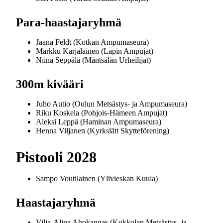
Para-haastajaryhmä
Jaana Feldt (Kotkan Ampumaseura)
Markku Karjalainen (Lapin Ampujat)
Niina Seppälä (Mäntsälän Urheilijat)
300m kivääri
Juho Autio (Oulun Metsästys- ja Ampumaseura)
Riku Koskela (Pohjois-Hämeen Ampujat)
Aleksi Leppä (Haminan Ampumaseura)
Henna Viljanen (Kyrkslätt Skytteförening)
Pistooli 2028
Sampo Voutilainen (Ylivieskan Kuula)
Haastajaryhmä
Vilja-Alina Ahokangas (Kokkolan Metsästys- ja