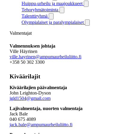
Huippu-urheilu ja maajoukkueet
Tehoryhmätoiminta
Talenttiryhmä
Olympialaiset ja paralympialaiset
Valmentajat
Valmennuksen johtaja
Ville Häyrinen
ville.hayrinen@ampumaurheiluliitto.fi
+358 50 302 3300
Kiväärilajit
Kiväärilajien päävalmentaja
John Leighton-Dyson
jgld1504@gmail.com
Lajivalmentaja, nuorten valmentaja
Jack Bale
040 675 4089
jack.bale@ampumaurheiluliitto.fi