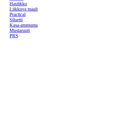
Haulikko
Liikkuva maali
Practical
Siluetti
Kasa-ammunta
Mustaruuti
PRS