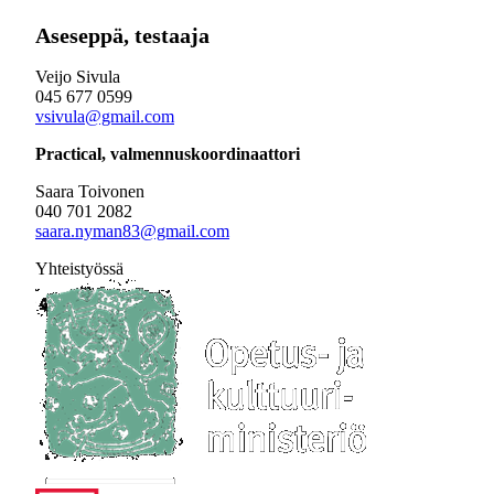
Aseseppä, testaaja
Veijo Sivula
045 677 0599
vsivula@gmail.com
Practical, valmennuskoordinaattori
Saara Toivonen
040 701 2082
saara.nyman83@gmail.com
Yhteistyössä