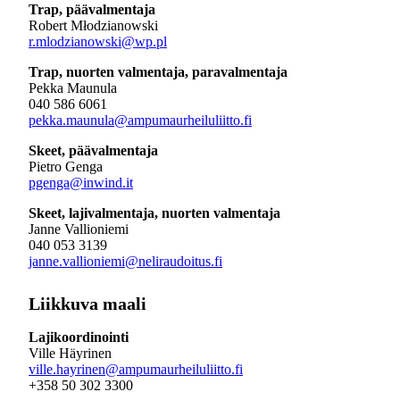
Trap, päävalmentaja
Robert Młodzianowski
r.mlodzianowski@wp.pl
Trap, nuorten valmentaja, paravalmentaja
Pekka Maunula
040 586 6061
pekka.maunula@ampumaurheiluliitto.fi
Skeet, päävalmentaja
Pietro Genga
pgenga@inwind.it
Skeet, lajivalmentaja, nuorten valmentaja
Janne Vallioniemi
040 053 3139
janne.vallioniemi@neliraudoitus.fi
Liikkuva maali
Lajikoordinointi
Ville Häyrinen
ville.hayrinen@ampumaurheiluliitto.fi
+358 50 302 3300