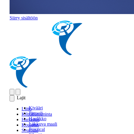
Siirry sisältöön
Lajit
Kivääri
Liitto
Pistooli
Kilpailutoiminta
Haulikko
Harrastus
Liikkuva maali
Koulutus
Practical
Seuroille