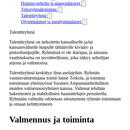
Huippu-urheilu ja maajoukkueet
Tehoryhmätoiminta
Talenttiryhmä
Olympialaiset ja paralympialaiset
Talenttiryhmä
Talenttiryhmä on tarkoitettu kansalliselle ja/tai
kansainväliselle huipulle tähtääville kivääri- ja
pistooliampujille. Ryhmässä ei ole ikärajaa, ja ainoana
vaatimuksena on tavoitteellisuus, joka näkyy urheilijan
arjessa ja valinnoissa.
Talenttiryhmä keskittyy ilma-aselajeihin. Ryhmän
vastuuvalmentajana toimii Janne Terkola, ja toiminta
toteutetaan yhteistyössä Suomen Ampumaurheiluliiton
muiden valmennusryhmien kanssa. Valinnat tehdään
hakemusten ja mahdollisten haastattelujen perusteella.
Ryhmään valituilta odotetaan sitoutumista ryhmän toimintaan
ja omaan kehittymiseen.
Valmennus ja toiminta