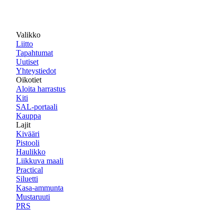
Valikko
Liitto
Tapahtumat
Uutiset
Yhteystiedot
Oikotiet
Aloita harrastus
Kiti
SAL-portaali
Kauppa
Lajit
Kivääri
Pistooli
Haulikko
Liikkuva maali
Practical
Siluetti
Kasa-ammunta
Mustaruuti
PRS