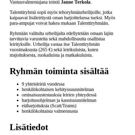
Vastuuvalmentajana toimii
Janne Terkola
.
Talenttiryhmä sopii myös tehoryhmäurheilijoille, jotka
kaipaavat lisäleiritystä oman harjoittelunsa tueksi. Myös
para-ampujat voivat hakea mukaan Talenttiryhmään.
Ryhmään valitulta urheilijalta edellytetään omaan lajiin
tarvittavia varusteita sekä mahdollisuutta osallistua
leirityksille. Urheilija vastaa itse Talenttiryhmän
vuosimaksusta (265 €) sekä leirikuluista, kuten
majoituksesta, ruokailuista ja matkakuluista.
Ryhmän toiminta sisältää
9 yhteisleiriä vuodessa
henkilökohtaisen kehityssuunnitelman
ominaisuustestauksia leirien yhteydessä
harjoitusohjelman ja kausisuunnitelman
etäharjoituksia (Scatt/Teams)
henkilökohtaista valmennusta
Lisätiedot