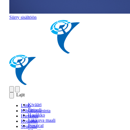
Siirry sisältöön
Lajit
Kivääri
Liitto
Pistooli
Kilpailutoiminta
Haulikko
Harrastus
Liikkuva maali
Koulutus
Practical
Seuroille