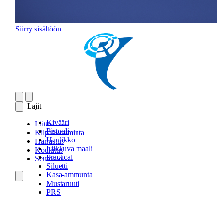
Siirry sisältöön
Lajit
Kivääri
Liitto
Pistooli
Kilpailutoiminta
Haulikko
Harrastus
Liikkuva maali
Koulutus
Practical
Seuroille
Siluetti
Kasa-ammunta
Mustaruuti
PRS